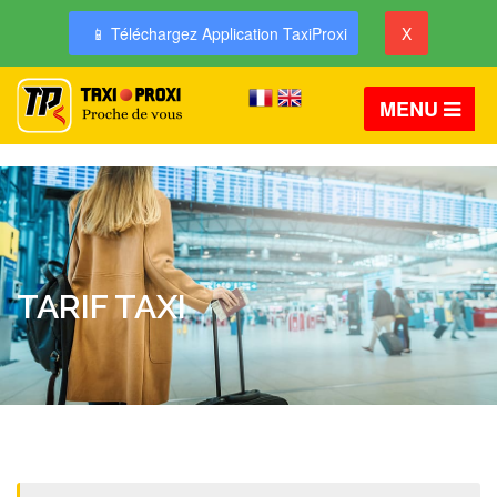
📱 Téléchargez Application TaxiProxi
X
MENU
TARIF TAXI