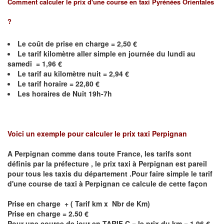
Comment calculer le prix d'une course en taxi
Pyrénées Orientales
?
Le coût de prise en charge = 2,50 €
Le
tarif kilomètre aller simple en journée du lundi au
samedi =
1,96
€
Le
tarif au kilomètre nuit =
2,94
€
Le
tarif horaire = 22,80 €
Les horaires de Nuit 19h-7h
Voici un exemple pour calculer le prix taxi
Perpignan
A
Perpignan
comme dans toute France, les tarifs sont
définis par la préfecture , le prix taxi à
Perpignan
est pareil
pour tous les taxis du département .Pour faire simple le tarif
d'une course de taxi à
Perpignan
ce calcule de cette façon
Prise en charge + ( Tarif km x Nbr de Km)
Prise en charge = 2.50 €
Pour une course de jour en TARIF C = le prix du km = 1.96 €