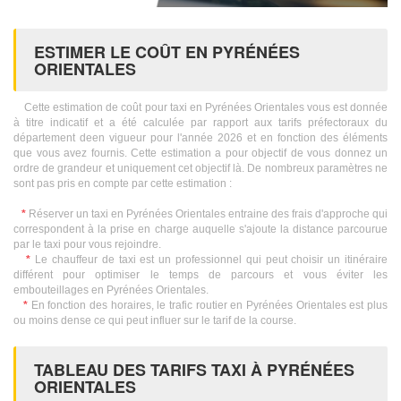
ESTIMER LE COÛT EN PYRÉNÉES
ORIENTALES
Cette estimation de coût pour taxi en Pyrénées Orientales vous est donnée
à titre indicatif et a été calculée par rapport aux tarifs préfectoraux du
département deen vigueur pour l'année 2026 et en fonction des éléments
que vous avez fournis. Cette estimation a pour objectif de vous donnez un
ordre de grandeur et uniquement cet objectif là. De nombreux paramètres ne
sont pas pris en compte par cette estimation :
*
Réserver un taxi en Pyrénées Orientales entraine des frais d'approche qui
correspondent à la prise en charge auquelle s'ajoute la distance parcourue
par le taxi pour vous rejoindre.
*
Le chauffeur de taxi est un professionnel qui peut choisir un itinéraire
différent pour optimiser le temps de parcours et vous éviter les
embouteillages en Pyrénées Orientales.
*
En fonction des horaires, le trafic routier en Pyrénées Orientales est plus
ou moins dense ce qui peut influer sur le tarif de la course.
TABLEAU DES TARIFS TAXI À PYRÉNÉES
ORIENTALES