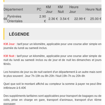
KM
KM
Heure
Département
PC
Heure Nuit
Jour
Nuit
Jour
Pyrénées
2.90
66
2.36 €
3.54 €
22.99 €
25.00 €
Orientales
€
LÉGENDE
KM Jour :
tarif pour un kilomètre, applicable pour une course aller simple en
journée du lundi au samedi inclus.
KM Nuit :
tarif pour un kilomètre, applicable pour une course aller simple de
nuit du lundi au samedi inclus ou de jour et de nuit les dimanches et jours
fériés.
Les horaires de jour ou de nuit varient d'un département à un autre mais sont
le plus souvent : Jour 7h-19h ou 8h-20h / Nuit 19h-7h ou 20h-8h
Quel que soit le montant affiché au compteur la somme à payer ne peut être
inférieure à 6.40€
Des suppléments tarifaires sont applicables pour transport de bagages ou de
colis, prise en charge en gare, transport d'animaux, transport d'un 4ème
passager.