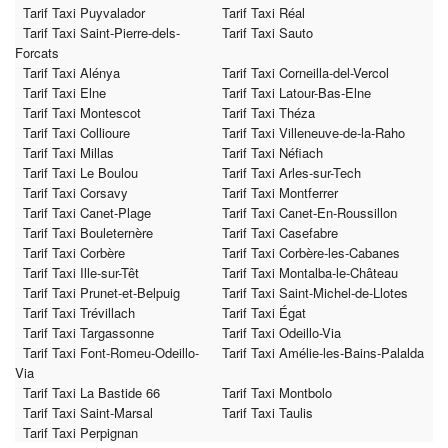
Tarif Taxi Puyvalador
Tarif Taxi Réal
Tarif Taxi Saint-Pierre-dels-
Tarif Taxi Sauto
Forcats
Tarif Taxi Alénya
Tarif Taxi Corneilla-del-Vercol
Tarif Taxi Elne
Tarif Taxi Latour-Bas-Elne
Tarif Taxi Montescot
Tarif Taxi Théza
Tarif Taxi Collioure
Tarif Taxi Villeneuve-de-la-Raho
Tarif Taxi Millas
Tarif Taxi Néfiach
Tarif Taxi Le Boulou
Tarif Taxi Arles-sur-Tech
Tarif Taxi Corsavy
Tarif Taxi Montferrer
Tarif Taxi Canet-Plage
Tarif Taxi Canet-En-Roussillon
Tarif Taxi Bouleternère
Tarif Taxi Casefabre
Tarif Taxi Corbère
Tarif Taxi Corbère-les-Cabanes
Tarif Taxi Ille-sur-Têt
Tarif Taxi Montalba-le-Château
Tarif Taxi Prunet-et-Belpuig
Tarif Taxi Saint-Michel-de-Llotes
Tarif Taxi Trévillach
Tarif Taxi Égat
Tarif Taxi Targassonne
Tarif Taxi Odeillo-Via
Tarif Taxi Font-Romeu-Odeillo-
Tarif Taxi Amélie-les-Bains-Palalda
Via
Tarif Taxi La Bastide 66
Tarif Taxi Montbolo
Tarif Taxi Saint-Marsal
Tarif Taxi Taulis
Tarif Taxi Perpignan