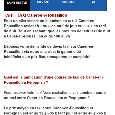
25€ - 30€
34€ - 37€
62
SAINT ESTEVE
TARIF TAXI Canet-en-Roussillon
Pour un aller simple un kilomètre en taxi à
Canet-en-
Roussillon
revient à 1.96 € en tarif de jour et 2.94 € en tarif
de nuit .Tout en sachant que les horaires de tarif taxi de nuit
à
Canet-en-Roussillon
et de 19h et 7h
Déposez votre demande de devis taxi sur
Canet-en-
Roussillon
via notre site
c'est la garantie de
bénéficier
d'un prix fixe, transparent et compétitif .
Quel est la tarification d'une course de taxi de
Canet-en-
Roussillon
à
Perpignan
?
Pour réserver votre taxi Vous souhaitez savoir
combien coute
un taxi
entre
Canet-en-Roussillon
et Perpignan ?
Le prix moyen en taxi entre
Canet-en-Roussillon
et
Perpignan
est entre 32 € - 35 € tarif jour et entre 40 € - 45 €