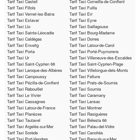
Tarif Taxi Casteil
Tarif Taxi Corneilla-de-Conflent
Tarif Taxi Fillols
Tarif Taxi Fuilla
Tarif Taxi Vernet-les-Bains
Tarif Taxi Err
Tarif Taxi Estavar
Tarif Taxi Eyne
Tarif Taxi Llo
Tarif Taxi Saillagouse
Tarif Taxi Sainte-Léocadie
Tarif Taxi Bourg-Madame
Tarif Taxi Caldégas
Tarif Taxi Dorres
Tarif Taxi Enveitg
Tarif Taxi Latour-de-Carol
Tarif Taxi Porta
Tarif Taxi Porté-Puymorens
Tarif Taxi Ur
Tarif Taxi Villeneuve-des-Escaldes
Tarif Taxi Saint-Cyprien 66
Tarif Taxi Saint-Cyprien-Plage
Tarif Taxi Laroque-des-Albères
Tarif Taxi Villelongue-dels-Monts
Tarif Taxi Campoussy
Tarif Taxi Felluns
Tarif Taxi Pézilla-de-Conflent
Tarif Taxi Prats-de-Sournia
Tarif Taxi Rabouillet
Tarif Taxi Sournia
Tarif Taxi Le Vivier
Tarif Taxi Caramany
Tarif Taxi Cassagnes
Tarif Taxi Lansac
Tarif Taxi Latour-de-France
Tarif Taxi Montner
Tarif Taxi Planèzes
Tarif Taxi Rasiguères
Tarif Taxi Tautavel
Tarif Taxi Bélesta 66
Tarif Taxi Argelès-sur-Mer
Tarif Taxi Palau-del-Vidre
Tarif Taxi Sorède
Tarif Taxi Canohès
Tarif Taxi Port-Vendres
Tarif Taxi Banyuls-sur-Mer