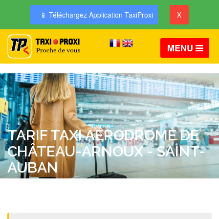
📱 Téléchargez Application TaxiProxi
X
MENU
TARIF TAXI AÉRODROME DE
CHÂTEAU-ARNOUX - SAINT-
AUBAN