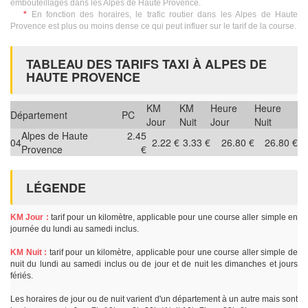
embouteillages dans les Alpes de Haute Provence.
*
En fonction des horaires, le trafic routier dans les Alpes de Haute
Provence est plus ou moins dense ce qui peut influer sur le tarif de la course.
TABLEAU DES TARIFS TAXI À ALPES DE
HAUTE PROVENCE
KM
KM
Heure
Heure
Département
PC
Jour
Nuit
Jour
Nuit
Alpes de Haute
2.45
04
2.22 €
3.33 €
26.80 €
26.80 €
Provence
€
LÉGENDE
KM Jour :
tarif pour un kilomètre, applicable pour une course aller simple en
journée du lundi au samedi inclus.
KM Nuit :
tarif pour un kilomètre, applicable pour une course aller simple de
nuit du lundi au samedi inclus ou de jour et de nuit les dimanches et jours
fériés.
Les horaires de jour ou de nuit varient d'un département à un autre mais sont