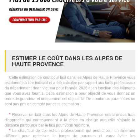
ESTIMER LE COÛT DANS LES ALPES DE
HAUTE PROVENCE
Cette estimation de coût pour taxi dans les Alpes de Haute Provence vous
est donnée à titre indicatif et a été calculée par rapport aux tarifs préfectoraux
du département deen vigueur pour l'année 2026 et en fonction des éléments
que vous avez fournis. Cette estimation a pour objectif de vous donnez un
ordre de grandeur et uniquement cet objectif là. De nombreux paramètres ne
sont pas pris en compte par cette estimation :
*
Réserver un taxi dans les Alpes de Haute Provence entraine des frais
d'approche qui correspondent à la prise en charge auquelle s'ajoute la
distance parcourue par le taxi pour vous rejoindre.
*
Le chauffeur de taxi est un professionnel qui peut choisir un itinéraire
différent pour optimiser le temps de parcours et vous éviter les