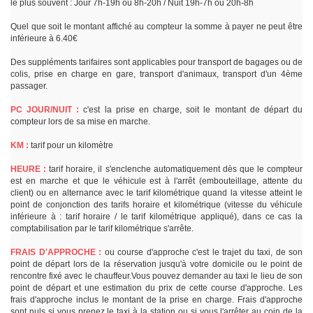
le plus souvent : Jour 7h-19h ou 8h-20h / Nuit 19h-7h ou 20h-8h
Quel que soit le montant affiché au compteur la somme à payer ne peut être
inférieure à 6.40€
Des suppléments tarifaires sont applicables pour transport de bagages ou de
colis, prise en charge en gare, transport d'animaux, transport d'un 4ème
passager.
PC JOUR/NUIT :
c'est la prise en charge, soit le montant de départ du
compteur lors de sa mise en marche.
KM :
tarif pour un kilomètre
HEURE :
tarif horaire, il s'enclenche automatiquement dès que le compteur
est en marche et que le véhicule est à l'arrêt (embouteillage, attente du
client) ou en alternance avec le tarif kilométrique quand la vitesse atteint le
point de conjonction des tarifs horaire et kilométrique (vitesse du véhicule
inférieure à : tarif horaire / le tarif kilométrique appliqué), dans ce cas la
comptabilisation par le tarif kilométrique s'arrête.
FRAIS D'APPROCHE :
ou course d'approche c'est le trajet du taxi, de son
point de départ lors de la réservation jusqu'à votre domicile ou le point de
rencontre fixé avec le chauffeur.Vous pouvez demander au taxi le lieu de son
point de départ et une estimation du prix de cette course d'approche. Les
frais d'approche inclus le montant de la prise en charge. Frais d'approche
sont nuls si vous prenez le taxi à la station ou si vous l'arrêter au coin de la