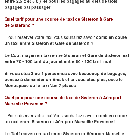
entre 2.5 € et 5 € ) et pour les bagages au delà de trois
bagages par passager .
Quel tarif pour une course de taxi de
Sisteron
à
Gare
de
Sisteronc
?
- Pour réserver votre taxi Vous souhaitez savoir
combien coute
un taxi entre
Sisteron
et Gare de
Sisteron
?
Le Coût moyen en taxi entre
Sisteron
et Gare de
Sisteron
est
entre 7€ - 10€ tarif du jour et entre 8€ - 12€ tarif nuit
Si vous êtes 3 ou 4 personnes avec beaucoup de bagages,
pensez à demander un Break et si vous êtes plus, osez le
Monospace ou le taxi Van 7 places
Quel prix pour une course de taxi de
Sisteron
à
Aéroport
Marseille Provence
?
- Pour réserver votre taxi Vous souhaitez savoir
combien coute
un taxi entre
Sisteron
et
Aéroport Marseille Provence
?
Le Tarif moyen en taxi entre
Sisteron
et
Aéroport Marseille