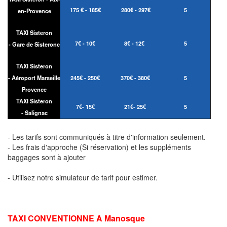
175 € - 185€
280€ - 297€
5
en-Provence
TAXI
Sisteron
7€ - 10€
8€ - 12€
5
-
Gare de
Sisteronc
TAXI
Sisteron
-
Aéroport Marseille
245€ - 250€
370€ - 380€
5
Provence
TAXI
Sisteron
7€- 15€
21€- 25€
5
-
Salignac
- Les tarifs sont communiqués à titre d'information seulement.
- Les frais d'approche (Si réservation) et les suppléments
baggages sont à ajouter
- Utilisez notre simulateur de tarif pour estimer.
TAXI CONVENTIONNE A
Manosque