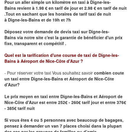
Pour un aller simple un kilomètre en taxi à
Digne-les-
Bains
revient à 1.98 € en tarif de jour et 2.98 € en tarif de nuit
.Tout en sachant que les horaires de tarif taxi de nuit
à
Digne-les-Bains
et de 19h et 7h
Déposez votre demande de devis taxi sur
Digne-les-
Bains
via notre site
c'est la garantie de bénéficier
d'un prix
fixe, transparent et compétitif .
Quel est la tarification d'une course de taxi de
Digne-les-
Bains
à
Aéroport de Nice-Côte d'Azur
?
- Pour réserver votre taxi Vous souhaitez savoir
combien coute
un taxi
entre Digne-les-Bains et Aéroport de Nice-Côte
d'Azur?
Le prix moyen en taxi entre Digne-les-Bains et Aéroport de
Nice-Côte d'Azur est entre 252€ - 260€ tarif jour et entre 376€
- 385€ tarif nuit
Si vous êtes 4 ou 5 personnes avec beaucoup de bagages,
pensez à demander un van 7 places choisi dans la plupart
des cas par les groupes de familles ou d’amis .