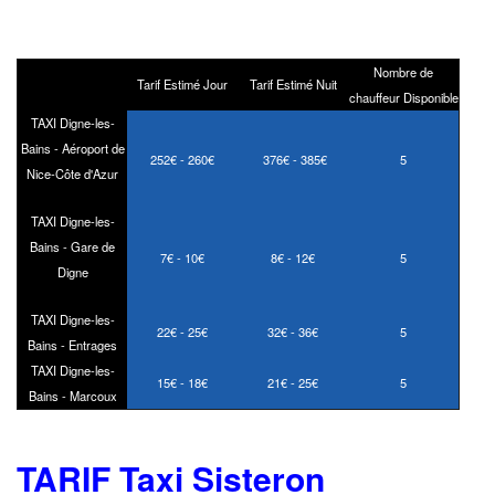
Nombre de
Tarif Estimé Jour
Tarif Estimé Nuit
chauffeur Disponible
TAXI Digne-les-
Bains - Aéroport de
252€ - 260€
376€ - 385€
5
Nice-Côte d'Azur
TAXI Digne-les-
Bains - Gare de
7€ - 10€
8€ - 12€
5
Digne
TAXI Digne-les-
22€ - 25€
32€ - 36€
5
Bains - Entrages
TAXI Digne-les-
15€ - 18€
21€ - 25€
5
Bains - Marcoux
TARIF Taxi
Sisteron