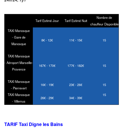
Nombre de
Tarif Estimé Jour
Tarif Estimé Nuit
chauffeur Disponible
TAXI Manosque
- Gare de
8€ - 12€
11€ - 15€
15
Manosque
TAXI Manosque
- Aéroport Marseille-
167€ - 170€
177€ - 182€
15
Provence
TAXI Manosque
16€ - 19€
23€ - 26€
15
- Pierrevert
TAXI Manosque
15
26€ - 29€
34€ - 39€
- Villemus
TARIF Taxi Digne les Bains