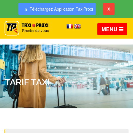
📱 Téléchargez Application TaxiProxi
X
MENU
TARIF TAXI