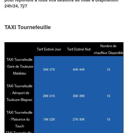
24h/24, 7j/7
TAXI Tournefeuille
Nombre de
Tarif Estimé Jour
Tarif Estimé Nuit
chauffeur Disponible
TAXI Tournefeuille
- Gare de Toulouse-
34€-37€
40€-44€
15
Matabiau
TAXI Tournefeuille
- Aéroport de
28€-31€
35€-39€
15
Toulouse-Blagnac
TAXI Tournefeuille
- Plaisance du
19€-22€
27€-30€
15
Touch
TAXI Tournefeuille -