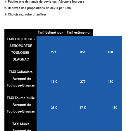
1- Publier une demande de devis taxi Aéroport Toulouse
2- Recevez des propositions de devis par SMS
3- Choisissez votre chauffeur
Tarif Estimé jour
Tarif estime nuit
TAXI TOULOUSE -
AEROPORTDE
27€
35€
150
TOULOUSE-
BLAGNAC
TAXI Colomiers
- Aéroport de
18 €
27€
150
Toulouse-Blagnac
TAXI Tournefeuille
- Aéroport de
28 €
37 €
150
Toulouse-Blagnac
TAXI Muret
- Aéroport de