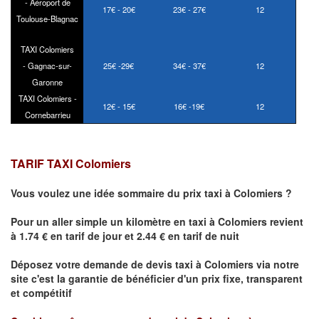
- Aéroport de
17€ - 20€
23€ - 27€
12
Toulouse-Blagnac
TAXI Colomiers
- Gagnac-sur-
25€ -29€
34€ - 37€
12
Garonne
TAXI Colomiers -
12€ - 15€
16€ -19€
12
Cornebarrieu
TARIF TAXI Colomiers
Vous voulez une idée sommaire du prix taxi à
Colomiers
?
Pour un aller simple un kilomètre en taxi à
Colomiers
revient
à 1.74 € en tarif de jour et 2.44 € en tarif de nuit
Déposez votre demande de devis taxi à
Colomiers
via notre
site
c'est la garantie de bénéficier
d'un prix fixe, transparent
et compétitif