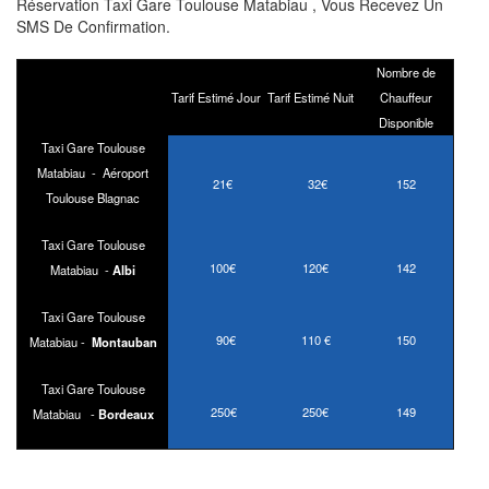
Réservation Taxi Gare Toulouse Matabiau , Vous Recevez Un
SMS De Confirmation.
Nombre de
Tarif Estimé Jour
Tarif Estimé Nuit
Chauffeur
Disponible
Taxi Gare Toulouse
Matabiau - Aéroport
21€
32€
152
Toulouse Blagnac
Taxi Gare Toulouse
100€
120€
142
Matabiau -
Albi
Taxi Gare Toulouse
90€
110 €
150
Matabiau -
Montauban
Taxi Gare Toulouse
250€
250€
149
Matabiau -
Bordeaux