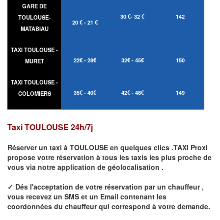
GARE DE
30 €- 32 €
142
TOULOUSE-
20 € - 21 €
MATABIAU
TAXI TOULOUSE -
22€ - 28€
32€ - 45€
150
MURET
TAXI TOULOUSE -
35€ - 40€
42€ - 48€
149
COLOMIERS
Taxi TOULOUSE 24h/7j
Réserver un taxi à
TOULOUSE
en quelques clics .TAXI Proxi
propose votre
réservation
à tous les taxis les plus proche de
vous
via notre application de géolocalisation .
✓
Dés l'acceptation de votre réservation
par
un chauffeur
,
vous recevez un
SMS
et
un Email
contenant les
coordonnées du chauffeur qui correspond à votre demande.