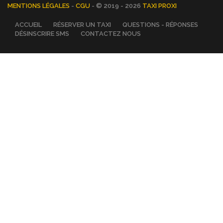
MENTIONS LÉGALES
-
CGU
- © 2019 - 2026
TAXI PROXI
ACCUEIL
RÉSERVER UN TAXI
QUESTIONS - RÉPONSES
DÉSINSCRIRE SMS
CONTACTEZ NOUS