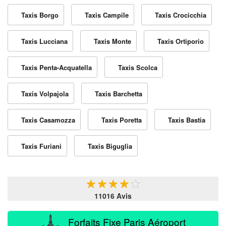
Taxis Borgo
Taxis Campile
Taxis Crocicchia
Taxis Lucciana
Taxis Monte
Taxis Ortiporio
Taxis Penta-Acquatella
Taxis Scolca
Taxis Volpajola
Taxis Barchetta
Taxis Casamozza
Taxis Poretta
Taxis Bastia
Taxis Furiani
Taxis Biguglia
★
★
★
★
★
11016 Avis
Forfaits Fixe Paris Aéroport