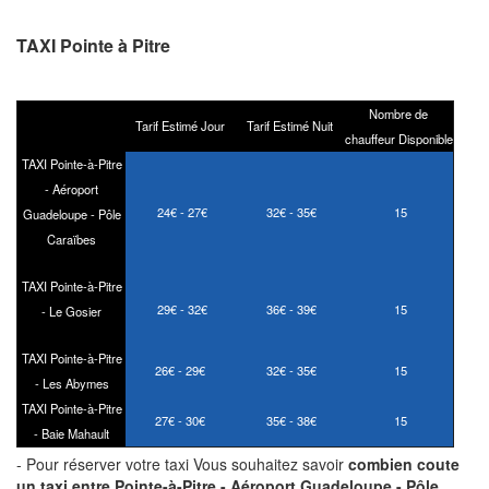
TAXI Pointe à Pitre
Nombre de
Tarif Estimé Jour
Tarif Estimé Nuit
chauffeur Disponible
TAXI Pointe-à-Pitre
- Aéroport
24€ - 27€
32€ - 35€
15
Guadeloupe - Pôle
Caraïbes
TAXI Pointe-à-Pitre
29€ - 32€
36€ - 39€
15
- Le Gosier
TAXI Pointe-à-Pitre
26€ - 29€
32€ - 35€
15
- Les Abymes
TAXI Pointe-à-Pitre
27€ - 30€
35€ - 38€
15
- Baie Mahault
- Pour réserver votre taxi Vous souhaitez savoir
combien coute
un taxi
entre Pointe-à-Pitre - Aéroport Guadeloupe - Pôle