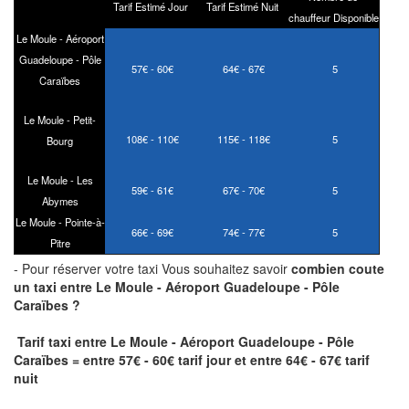
Tarif Estimé Jour
Tarif Estimé Nuit
chauffeur Disponible
Le Moule - Aéroport
Guadeloupe - Pôle
57€ - 60€
64€ - 67€
5
Caraïbes
Le Moule - Petit-
108€ - 110€
115€ - 118€
5
Bourg
Le Moule - Les
59€ - 61€
67€ - 70€
5
Abymes
Le Moule - Pointe-à-
66€ - 69€
74€ - 77€
5
Pitre
- Pour réserver votre taxi Vous souhaitez savoir
combien coute
un taxi
entre Le Moule - Aéroport Guadeloupe - Pôle
Caraïbes ?
Tarif taxi entre Le Moule - Aéroport Guadeloupe - Pôle
Caraïbes = entre 57€ - 60€ tarif jour et entre 64€ - 67€ tarif
nuit