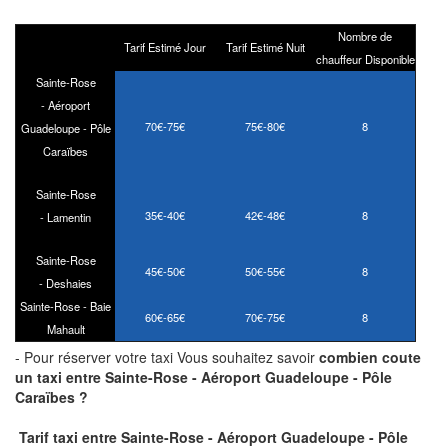
Nombre de
Tarif Estimé Jour
Tarif Estimé Nuit
chauffeur Disponible
Sainte-Rose
- Aéroport
70€-75€
75€-80€
8
Guadeloupe - Pôle
Caraïbes
Sainte-Rose
35€-40€
42€-48€
8
- Lamentin
Sainte-Rose
45€-50€
50€-55€
8
- Deshaies
Sainte-Rose - Baie
60€-65€
70€-75€
8
Mahault
- Pour réserver votre taxi Vous souhaitez savoir
combien coute
un taxi
entre Sainte-Rose - Aéroport Guadeloupe - Pôle
Caraïbes ?
Tarif taxi entre Sainte-Rose - Aéroport Guadeloupe - Pôle