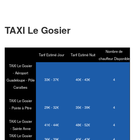
TAXI Le Gosier
Nombre de
Tarif Estimé Jour
Tarif Estimé Nuit
chauffeur Disponible
TAXI Le Gosier
- Aéroport
33€ - 37€
40€ - 43€
4
Guadeloupe - Pôle
Caraïbes
TAXI Le Gosier
29€ - 32€
35€ - 39€
4
- Pointe à Pitre
TAXI Le Gosier
41€ - 44€
48€ - 52€
4
- Sainte Anne
TAXI Le Gosier
36€ - 39€
40€ - 43€
4