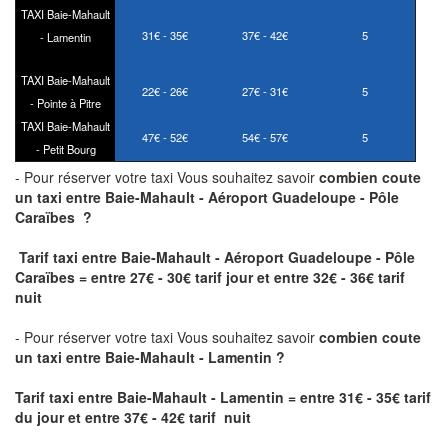
TAXI Baie-Mahault
31€ - 35€
37€ - 42€
5
- Lamentin
TAXI Baie-Mahault
22€ - 26€
27€ - 31€
5
- Pointe à Pitre
TAXI Baie-Mahault
47€ - 52€
54€ - 57€
5
- Petit Bourg
- Pour réserver votre taxi Vous souhaitez savoir
combien coute
un taxi
entre Baie-Mahault - Aéroport Guadeloupe - Pôle
Caraïbes ?
Tarif taxi entre Baie-Mahault - Aéroport Guadeloupe - Pôle
Caraïbes = entre 27€ - 30€ tarif jour et entre 32€ - 36€ tarif
nuit
- Pour réserver votre taxi Vous souhaitez savoir
combien coute
un taxi entre Baie-Mahault - Lamentin ?
Tarif taxi entre Baie-Mahault - Lamentin
= entre 31€ - 35€ tarif
du jour et entre 37€ - 42€ tarif nuit