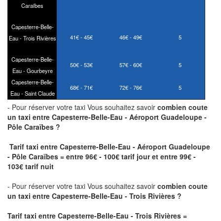
Caraïbes
Capesterre-Belle-
41€ - 45€
46€ - 49€
5
Eau - Trois Rivières
Capesterre-Belle-
50€ - 53€
57€ - 60€
5
Eau - Gourbeyre
Capesterre-Belle-
68€ - 71€
72€ - 76€
5
Eau - Saint Claude
- Pour réserver votre taxi Vous souhaitez savoir
combien coute
un taxi
entre Capesterre-Belle-Eau - Aéroport Guadeloupe -
Pôle Caraïbes ?
Tarif taxi entre Capesterre-Belle-Eau - Aéroport Guadeloupe
- Pôle Caraïbes = entre 96€ - 100€ tarif jour et entre 99€ -
103€ tarif nuit
- Pour réserver votre taxi Vous souhaitez savoir
combien coute
un taxi entre Capesterre-Belle-Eau - Trois Rivières ?
Tarif taxi entre Capesterre-Belle-Eau - Trois Rivières
=