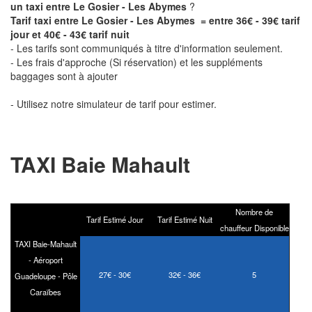
un taxi entre Le Gosier - Les Abymes
?
Tarif taxi entre Le Gosier - Les Abymes = entre 36€ - 39€ tarif
jour et 40€ - 43€ tarif nuit
- Les tarifs sont communiqués à titre d'information seulement.
- Les frais d'approche (Si réservation) et les suppléments
baggages sont à ajouter
- Utilisez notre simulateur de tarif pour estimer.
TAXI Baie Mahault
Nombre de
Tarif Estimé Jour
Tarif Estimé Nuit
chauffeur Disponible
TAXI Baie-Mahault
- Aéroport
27€ - 30€
32€ - 36€
5
Guadeloupe - Pôle
Caraïbes