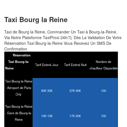
Taxi
Bourg la Reine
Taxi de Bourg la Reine, Commander Un Taxi à Bourg-la-Reine.
Via Notre Plateforme TaxiProxi 24h/7j. Dès La Validation De Votre
Réservation Taxi Bourg-la-Reine Vous Recevez Un SMS De
Confirmation
Réservation
Taxi Bourg-la-
Nombre de
Tarif Estimé Jour
Tarif Estimé Nuit
Reine
chauffeur Disponible
Taxi Bourg-la-Reine
-
Aéroport de Paris-
30€-33€
37€-40€
100
Orly
Taxi Bourg-la-Reine
-
Gare de Bourg-la-
10€-13€
17€-20€
100
Reine