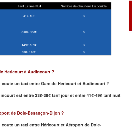
Tarif Estimé Nuit
Nombre de chauffeur Disponible
41€-49€
8
349€-363€
8
149€-169€
8
99€-113€
8
de Hericourt
à
Audincourt
?
 coute un taxi
entre
Gare de Hericourt
et
Audincourt
?
incourt
est entre 33€-39€ tarif jour et entre 41€-49€ tarif nuit
oport de Dole-Besançon-Dijon
?
coute un taxi entre Héricourt et Aéroport de Dole-