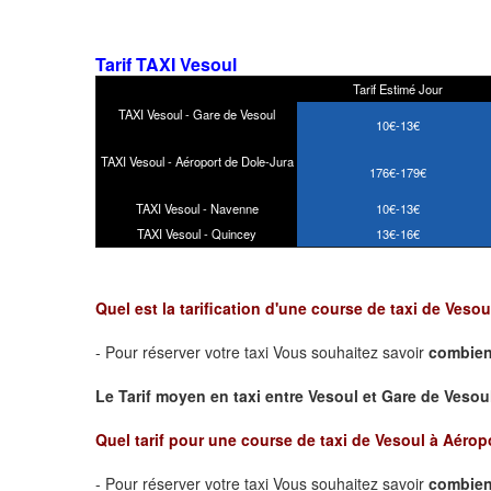
Tarif TAXI Vesoul
Tarif Estimé Jour
TAXI Vesoul - Gare de Vesoul
10€-13€
TAXI Vesoul - Aéroport de Dole-Jura
176€-179€
TAXI Vesoul - Navenne
10€-13€
TAXI Vesoul - Quincey
13€-16€
Quel est la tarification d'une course de taxi de Veso
- Pour réserver votre taxi Vous souhaitez savoir
combien
Le Tarif moyen en taxi entre Vesoul et Gare de Vesoul 
Quel tarif pour une course de taxi de
Vesoul à Aérop
- Pour réserver votre taxi Vous souhaitez savoir
combien 