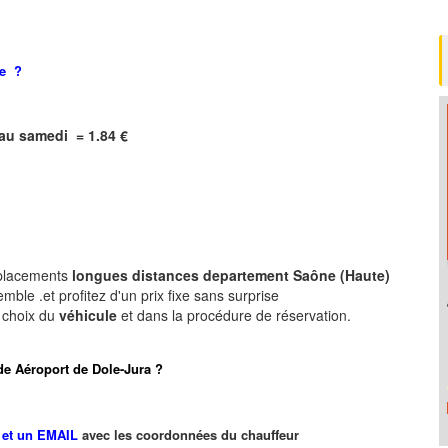
ne
?
i au samedi = 1.84 €
placements
longues
distances departement
Saône (Haute)
ble .et profitez d'un prix fixe sans surprise
e choix du
véhicule
et dans la procédure de réservation.
t de Aéroport de Dole-Jura ?
et un EMAIL
avec les coordonnées du chauffeur