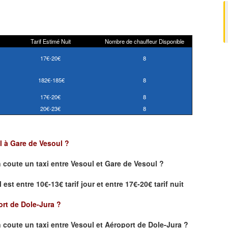
Tarif Estimé Nuit
Nombre de chauffeur Disponible
17€-20€
8
182€-185€
8
17€-20€
8
20€-23€
8
ul à Gare de Vesoul ?
 coute un taxi
entre Vesoul et Gare de Vesoul ?
est entre 10€-13€ tarif jour et entre 17€-20€ tarif nuit
ort de Dole-Jura
?
coute un taxi entre Vesoul et Aéroport de Dole-Jura ?