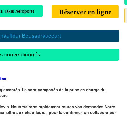
Réserver en ligne
ts Taxis Aéroports
hauffeur Bousseraucourt
s conventionnés
ône
églementés. Ils sont composés de la prise en charge du
heure
devis. Nous traitons rapidement toutes vos demandes.Notre
nsmettre aux chauffeurs , pour la confirmer, un collaborateur