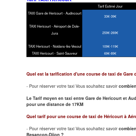
Tarif Estimé Jour
TAXI Gare de Hericourt - Audincourt
33€-39€
TAXI Hericourt - Aéroport de Dole-
259€-269€
Jura
TAXI Hericourt - Noidans-lès-Vesoul
109€-119€
TAXI Hericourt - Saint-Sauveur
69€-89€
Quel est la tarification d'une course de taxi de
Gare 
- Pour réserver votre taxi Vous souhaitez savoir
combien
Le Tarif moyen en taxi entre
Gare de Hericourt
et
Aud
pour une distance de 17KM
Quel tarif pour une course de taxi de Héricourt
à Aér
- Pour réserver votre taxi Vous souhaitez savoir
combien 
Besançon-Dijon ?