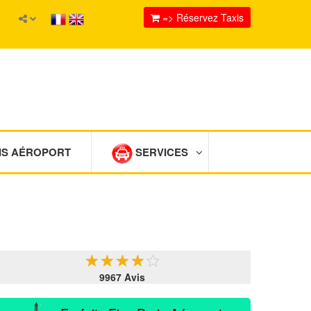
=> Réservez Taxis
IS AÉROPORT
SERVICES
★
★
★
★
★
9967 Avis