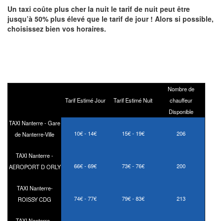
Un taxi coûte plus cher la nuit le tarif de nuit peut être
jusqu’à 50% plus élevé que le tarif de jour ! Alors si possible,
choisissez bien vos horaires.
Nombre de
Tarif Estimé Jour
Tarif Estimé Nuit
chauffeur
Disponible
TAXI Nanterre - Gare
10€ - 14€
15€ - 19€
206
de Nanterre-Ville
TAXI Nanterre -
66€ - 69€
73€ - 76€
200
AEROPORT D ORLY
TAXI Nanterre-
74€ - 77€
79€ - 83€
213
ROISSY CDG
TAXI Nanterre -