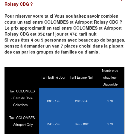
Roissy CDG
?
Pour réserver votre ta
xi Vous souhaitez savoir
combien
coute un taxi entre COLOMBES et Aéroport Roissy CDG
?
Le prix approximatif en taxi entre COLOMBES et Aéroport
Roissy CDG est 35€ tarif jour et 47€ tarif nuit
Si vous êtes 4 ou 5 personnes avec beaucoup de bagages,
pensez à demander un van 7 places choisi dans la plupart
des cas par les groupes de familles ou d’amis .
Nombre de
Tarif Estimé Jour
Tarif Estimé Nuit
chauffeur
Disponible
Taxi COLOMBES
- Gare de Bois-
13€ - 17€
20€ -25€
270
Colombes
Taxi COLOMBES
75€ - 79€
82€ - 88€
279
- Aéroport Orly