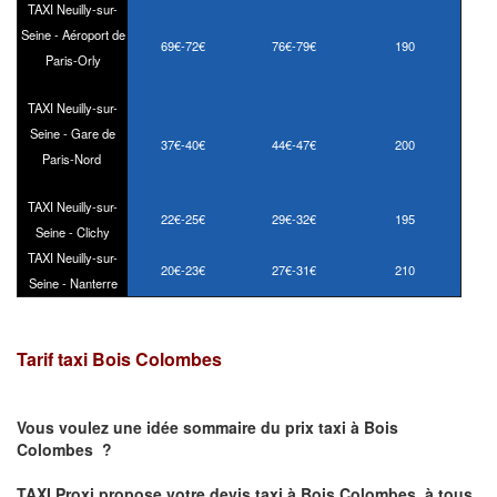
TAXI Neuilly-sur-
Seine - Aéroport de
69€-72€
76€-79€
190
Paris-Orly
TAXI Neuilly-sur-
Seine - Gare de
37€-40€
44€-47€
200
Paris-Nord
TAXI Neuilly-sur-
22€-25€
29€-32€
195
Seine - Clichy
TAXI Neuilly-sur-
20€-23€
27€-31€
210
Seine - Nanterre
Tarif taxi Bois Colombes
Vous voulez une idée sommaire du prix taxi à
Bois
Colombes
?
TAXI Proxi propose votre
devis taxi à
Bois Colombes
à tous