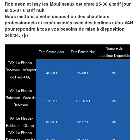
Robinson et Issy les Moulineaux est entre 25-30 € tarif jour
et 35-37 € tarif nuit
Nous mettons à votre disposition des chauffeurs
professionnels et expérimentés avec des berlines et/ou VAN
pour répondre à tous vos besoins de mise à disposition
24h/24, 7j/7
Nombre de
Tarif Estimé Jour
Tarif Estimé Nuit
chauffeur Disponible
TAXI Le Plessis-
Robinson - Aéroport
45-50 €
55-60 €
35
de Paris-Orly
TAXI Le Plessis-
Robinson - Gare de
110-120 €
125-130 €
35
Robinson
TAXI Le Plessis-
15-20 €
22-27 €
35
Robinson - Clamart
TAXI Le Plessis-
Robinson - Issy les
25-30 €
35-37 €
35