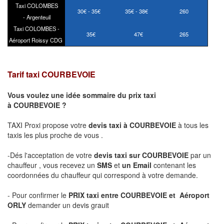
Taxi COLOMBES
30€ - 35€
35€ - 38€
260
- Argenteuil
Taxi COLOMBES -
35€
47€
265
Aéroport Roissy CDG
Tarif taxi COURBEVOIE
Vous voulez une idée sommaire du prix taxi
à COURBEVOIE
?
TAXI Proxi propose votre
devis taxi à COURBEVOIE
à tous les
taxis les plus proche de vous .
-Dés l'acceptation de votre
devis taxi sur COURBEVOIE
par un
chauffeur , vous recevez un
SMS
et
un Email
contenant les
coordonnées du chauffeur qui correspond à votre demande.
- Pour confirmer le
PRIX taxi entre COURBEVOIE et Aéroport
ORLY
demander un devis grauit