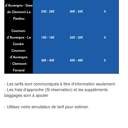
d'Auvergne - Gare
23€ - 26€
30€ - 33€
5
de Clermont-La
Pardieu
Cournon-
d'Auvergne - Le
15€ - 18€
22€ - 25€
5
Cendre
Cournon-
d'Auvergne
38€ - 40€
45€ - 48€
5
- Clermont-
Ferrand
- Les tarifs sont communiqués à titre d'information seulement.
- Les frais d'approche (Si réservation) et les suppléments
baggages sont à ajouter
- Utilisez notre simulateur de tarif pour estimer.