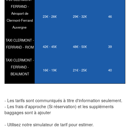
FERRAND -
Aéroport de
23€ - 26€
29€ - 32€
46
Clermont-Ferrand
Auvergne
TAXI CLERMONT -
42€ - 45€
48€ - 50€
39
FERRAND - RIOM
TAXI CLERMONT -
FERRAND -
16€ - 19€
21€ - 25€
40
BEAUMONT
- Les tarifs sont communiqués à titre d'information seulement.
- Les frais d'approche (Si réservation) et les suppléments
baggages sont à ajouter
- Utilisez notre simulateur de tarif pour estimer.