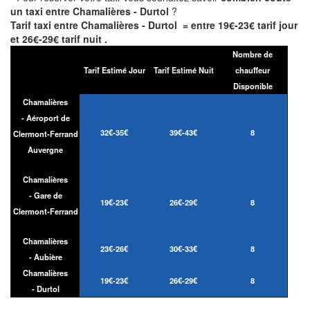
un taxi entre Chamalières - Durtol
?
Tarif taxi entre Chamalières - Durtol = entre 19€-23€ tarif jour
et 26€-29€ tarif nuit .
Nombre de
Tarif Estimé Jour
Tarif Estimé Nuit
chauffeur
Disponible
Chamalières
- Aéroport de
32€-35€
39€-43€
8
Clermont-Ferrand
Auvergne
Chamalières
- Gare de
19€-23€
26€-29€
8
Clermont-Ferrand
Chamalières
23€-26€
30€-33€
8
- Aubière
Chamalières
19€-23€
26€-29€
8
- Durtol