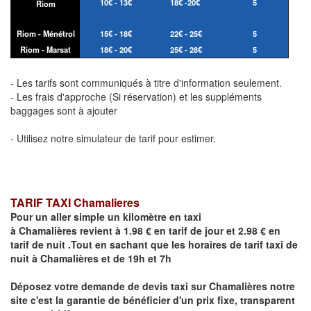
10€ - 13€
18€ -20€
5
Riom
Riom - Ménétrol
15€ - 18€
22€ - 25€
5
Riom - Marsat
18€ - 20€
25€ - 28€
5
- Les tarifs sont communiqués à titre d'information seulement.
- Les frais d'approche (Si réservation) et les suppléments
baggages sont à ajouter
- Utilisez notre simulateur de tarif pour estimer.
TARIF TAXI Chamalieres
Pour un aller simple un kilomètre en taxi
à
Chamalières
revient à 1.98 € en tarif de jour et 2.98 € en
tarif de nuit .Tout en sachant que les horaires de tarif taxi de
nuit à
Chamalières
et de 19h et 7h
Déposez votre demande de devis taxi sur
Chamalières
notre
site
c'est la garantie de bénéficier
d'un prix fixe, transparent