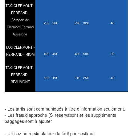
TAXI CLERMONT -
FERRAND -
Aéroport de
23€ - 26€
29€ - 32€
46
Clermont-Ferrand
Auvergne
TAXI CLERMONT -
42€ - 45€
48€ - 50€
39
FERRAND - RIOM
TAXI CLERMONT -
FERRAND -
16€ - 19€
21€ - 25€
40
BEAUMONT
- Les tarifs sont communiqués à titre d'information seulement.
- Les frais d'approche (Si réservation) et les suppléments
baggages sont à ajouter
- Utilisez notre simulateur de tarif pour estimer.