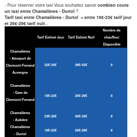
- Pour réserver votre taxi Vous souhaitez savoir
combien coute
un taxi entre Chamalières - Durtol
?
Tarif taxi entre Chamalières - Durtol = entre 19€-23€ tarif jour
et 26€-29€ tarif nuit .
Nombre de
Tarif Estimé Jour
Tarif Estimé Nuit
chauffeur
Disponible
Chamalières
- Aéroport de
32€-35€
39€-43€
8
Clermont-Ferrand
Auvergne
Chamalières
- Gare de
19€-23€
26€-29€
8
Clermont-Ferrand
Chamalières
23€-26€
30€-33€
8
- Aubière
Chamalières
19€-23€
26€-29€
8
- Durtol