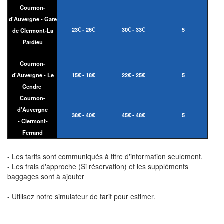
Cournon-
d'Auvergne - Gare
23€ - 26€
30€ - 33€
5
de Clermont-La
Pardieu
Cournon-
d'Auvergne - Le
15€ - 18€
22€ - 25€
5
Cendre
Cournon-
d'Auvergne
38€ - 40€
45€ - 48€
5
- Clermont-
Ferrand
- Les tarifs sont communiqués à titre d'information seulement.
- Les frais d'approche (Si réservation) et les suppléments
baggages sont à ajouter
- Utilisez notre simulateur de tarif pour estimer.