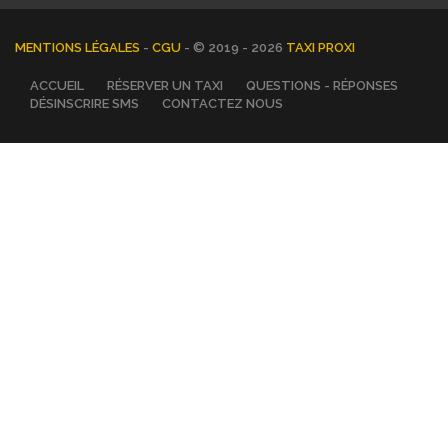
MENTIONS LÉGALES
-
CGU
- © 2019 - 2026
TAXI PROXI
ACCUEIL
RÉSERVER UN TAXI
QUESTIONS - RÉPONSES
DÉSINSCRIRE SMS
CONTACTEZ NOUS