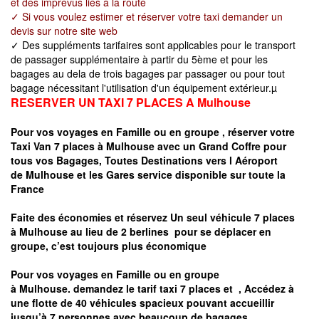
et des imprévus liés à la route
✓ Si vous voulez estimer et réserver votre taxi demander un
devis sur notre site web
✓ Des suppléments tarifaires sont applicables pour le transport
de passager supplémentaire à partir du 5ème et pour les
bagages au dela de trois bagages par passager ou pour tout
bagage nécessitant l'utilisation d'un équipement extérieur.µ
RESERVER UN TAXI 7 PLACES A
Mulhouse
Pour vos voyages en Famille ou en groupe ,
réserver votre
Taxi Van 7 places à
Mulhouse
avec un Grand Coffre pour
tous vos Bagages, Toutes Destinations vers
l Aéroport
de
Mulhouse
et les Gares service disponible sur toute la
France
Faite des économies et réservez Un seul véhicule 7 places
à
Mulhouse
au lieu de 2 berlines pour se déplacer en
groupe, c’est toujours plus économique
Pour vos voyages en Famille ou en groupe
à
Mulhouse.
demandez le tarif taxi 7 places et
, Accédez à
une flotte de 40 véhicules spacieux pouvant accueillir
jusqu’à 7 personnes avec beaucoup de bagages