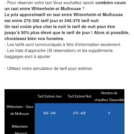
- Pour réserver votre taxi Vous souhaitez savoir
combien coute
un taxi entre Wittenheim et Mulhouse
?
Le prix approximatif en taxi entre Wittenheim et Mulhouse
est entre 27€-30€ tarif jour et 34€-37€ tarif nuit
Un taxi coûte plus cher la nuit le tarif de nuit peut être
jusqu’à 50% plus élevé que le tarif de jour ! Alors si possible,
choisissez bien vos horaires.
- Les tarifs sont communiqués à titre d'information seulement.
- Les frais d'approche (Si réservation) et les suppléments
baggages sont à ajouter
- Utilisez notre simulateur de tarif pour estimer.
Nombre de
Tarif Estimé Jour
Tarif Estimé Nuit
chauffeur Disponible
Wittenheim - Gare
30€ -34€
37€ -42€
8
de Mulhouse
Wittenheim
- Aéroport