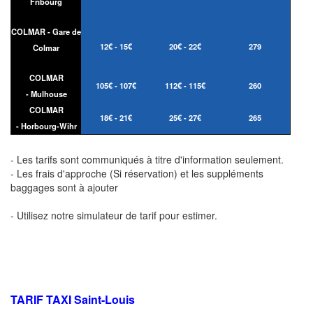
Fribourg
COLMAR - Gare de
12€ - 15€
20€ - 22€
279
Colmar
COLMAR
105€ - 107€
112€ - 115€
260
- Mulhouse
COLMAR
18€ - 21€
25€ - 27€
265
- Horbourg-Wihr
- Les tarifs sont communiqués à titre d'information seulement.
- Les frais d'approche (Si réservation) et les suppléments
baggages sont à ajouter
- Utilisez notre simulateur de tarif pour estimer.
TARIF TAXI Saint-Louis