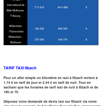
international de
77 €-81€
84 €-88€
8
Bâle-Mulhouse-
Fribourg
Wittenheim
19€-23€
26€-30€
8
- Pulversheim
Wittenheim -
27€-30€
34€-37€
8
Mulhouse
TARIF TAXI
Illzach
Pour un aller simple un kilomètre en taxi à
Illzach
revient à
1.74 € en tarif de jour et 2.44 € en tarif de nuit .Tout en
sachant que les horaires de tarif taxi de nuit à
Illzach
et de
19h et 7h
Déposez votre demande de devis taxi sur
Illzach
via notre
site
c'est la garantie de bénéficier
d'un prix fixe, transparent