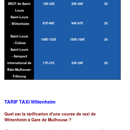
SNCF de Saint-
18€-22€
25€-28€
20
Louis
Saint-Louis
87€-90€
94€-97€
20
- Wittenheim
Saint-Louis
148€-152€
155€-159€
20
- Colmar
Saint-Louis
- Aéroport
international de
17€-21€
25€-29€
20
Bâle-Mulhouse-
Fribourg
TARIF TAXI Wittenheim
Quel est la tarification d'une course de taxi de
Wittenheim à Gare de Mulhouse ?