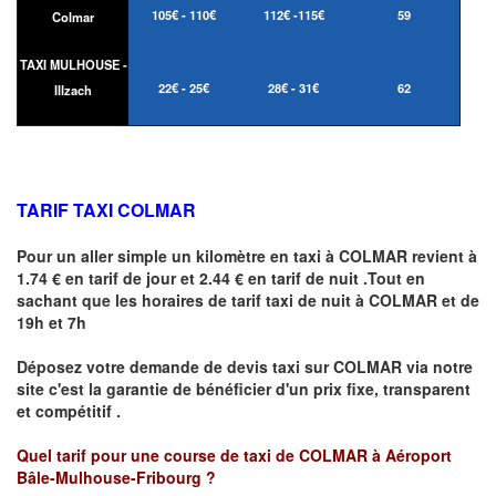
105€ - 110€
112€ -115€
59
Colmar
TAXI MULHOUSE -
22€ - 25€
28€ - 31€
62
Illzach
TARIF TAXI COLMAR
Pour un aller simple un kilomètre en taxi à
COLMAR
revient à
1.74 € en tarif de jour et 2.44 € en tarif de nuit .Tout en
sachant que les horaires de tarif taxi de nuit à
COLMAR
et de
19h et 7h
Déposez votre demande de devis taxi sur
COLMAR
via notre
site
c'est la garantie de bénéficier
d'un prix fixe, transparent
et compétitif .
Quel tarif pour une course de taxi de
COLMAR à Aéroport
Bâle-Mulhouse-Fribourg
?