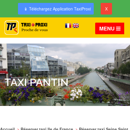
📱 Téléchargez Application TaxiProxi
X
MENU
TAXI PANTIN
Accueil
>
Réserver taxi Ile de France
>
Réserver taxi Seine Saint