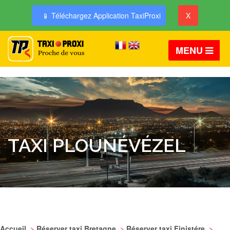
📱 Téléchargez Application TaxiProxi
X
MENU
TAXI PLOUNÉVÉZEL
Accueil
>
Réserver taxi Bretagne
>
Réserver taxi Finistére
>