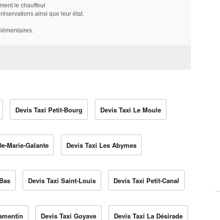
ment le chauffeur
servations ainsi que leur état.
plémentaires.
Devis Taxi Petit-Bourg
Devis Taxi Le Moule
De-Marie-Galante
Devis Taxi Les Abymes
-Bas
Devis Taxi Saint-Louis
Devis Taxi Petit-Canal
Lamentin
Devis Taxi Goyave
Devis Taxi La Désirade