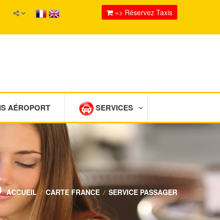
=> Réservez Taxis
IS AÉROPORT
SERVICES
S
ACCUEIL
/
CARTE FRANCE
/
SERVICE PASSAGER