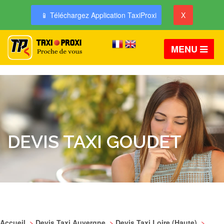
📱 Téléchargez Application TaxiProxi
X
MENU
DEVIS TAXI GOUDET
Accueil
>
Devis Taxi Auvergne
>
Devis Taxi Loire (Haute)
>