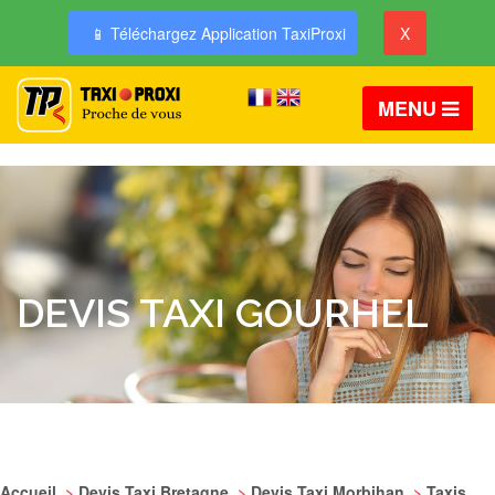
📱 Téléchargez Application TaxiProxi
X
MENU
DEVIS TAXI GOURHEL
Accueil
>
Devis Taxi Bretagne
>
Devis Taxi Morbihan
>
Taxis