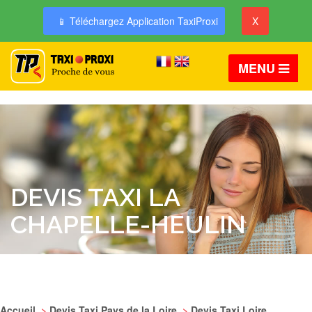
📱 Téléchargez Application TaxiProxi
X
MENU
DEVIS TAXI LA
CHAPELLE-HEULIN
Accueil
>
Devis Taxi Pays de la Loire
>
Devis Taxi Loire