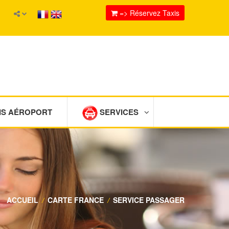
=> Réservez Taxis
IS AÉROPORT
SERVICES
ACCUEIL
/
CARTE FRANCE
/
SERVICE PASSAGER