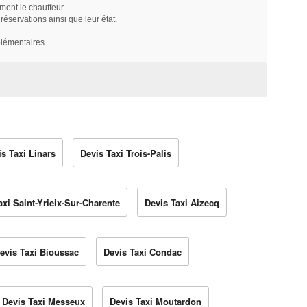
ment le chauffeur
servations ainsi que leur état.
plémentaires.
s Taxi Linars
Devis Taxi Trois-Palis
axi Saint-Yrieix-Sur-Charente
Devis Taxi Aizecq
evis Taxi Bioussac
Devis Taxi Condac
Devis Taxi Messeux
Devis Taxi Moutardon