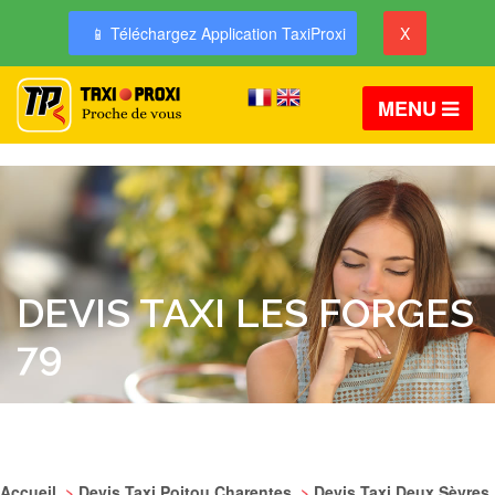
📱 Téléchargez Application TaxiProxi
X
MENU
DEVIS TAXI LES FORGES
79
Accueil
>
Devis Taxi Poitou Charentes
>
Devis Taxi Deux Sèvres