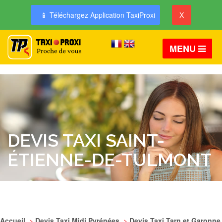
📱 Téléchargez Application TaxiProxi
X
MENU
DEVIS TAXI SAINT-
ÉTIENNE-DE-TULMONT
Accueil
>
Devis Taxi Midi Pyrénées
>
Devis Taxi Tarn et Garonne