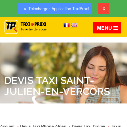
📱 Téléchargez Application TaxiProxi
X
MENU
DEVIS TAXI SAINT-
JULIEN-EN-VERCORS
Accueil
>
Devis Taxi Rhône Alpes
>
Devis Taxi Drôme
>
Taxis