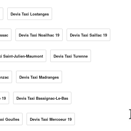
Devis Taxi Lostanges
yssac
Devis Taxi Noailhac 19
Devis Taxi Saillac 19
xi Saint-Julien-Maumont
Devis Taxi Turenne
onzac
Devis Taxi Madranges
e 19
Devis Taxi Bassignac-Le-Bas
axi Goulles
Devis Taxi Mercoeur 19