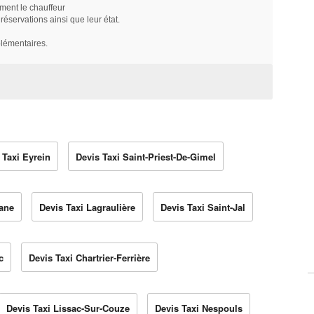
ment le chauffeur
servations ainsi que leur état.
plémentaires.
 Taxi Eyrein
Devis Taxi Saint-Priest-De-Gimel
tane
Devis Taxi Lagraulière
Devis Taxi Saint-Jal
c
Devis Taxi Chartrier-Ferrière
Devis Taxi Lissac-Sur-Couze
Devis Taxi Nespouls