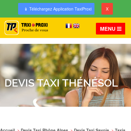
📱 Téléchargez Application TaxiProxi
X
MENU
DEVIS TAXI THÉNÉSOL
Accueil
>
Devis Taxi Rhône Alpes
>
Devis Taxi Savoie
>
Taxis