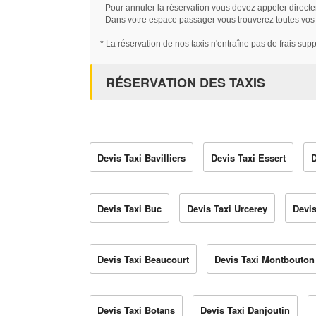
- Pour annuler la réservation vous devez appeler directe
- Dans votre espace passager vous trouverez toutes vos ré
* La réservation de nos taxis n'entraîne pas de frais sup
RÉSERVATION DES TAXIS
Devis Taxi Bavilliers
Devis Taxi Essert
D
Devis Taxi Buc
Devis Taxi Urcerey
Devis
Devis Taxi Beaucourt
Devis Taxi Montbouton
Devis Taxi Botans
Devis Taxi Danjoutin