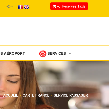
=> Réservez Taxis
IS AÉROPORT
SERVICES
ACCUEIL
/
CARTE FRANCE
/
SERVICE PASSAGER