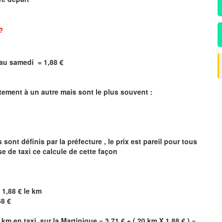
?
i au samedi = 1,88 €
rtement à un autre mais sont le plus souvent :
sont définis par la préfecture , le prix est pareil pour tous
e de taxi ce calcule de cette façon
 1,88 € le km
68 €
 km en taxi sur la
Martinique
= 3.71 € + ( 20 km X 1.88 € ) =