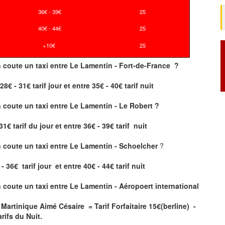
36€ - 39€
25
40€ - 44€
25
+10€
25
 coute un taxi
entre Le Lamentin - Fort-de-France ?
8€ - 31€ tarif jour et entre 35€ - 40€ tarif nuit
coute un taxi entre Le Lamentin - Le Robert ?
31€ tarif du jour et entre 36€ - 39€ tarif nuit
 coute un taxi entre Le Lamentin - Schoelcher
?
 36€ tarif jour et entre 40€ - 44€ tarif nuit
 coute un taxi entre Le Lamentin -
Aéropoert international
l Martinique Aimé Césaire = Tarif Forfaitaire
15
€(berline) -
rifs du Nuit.