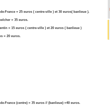
e-France = 25 euros ( centre-ville ) et
30 euros( banlieue ).
oelcher = 35 euros.
tin = 15 euros ( centre-ville ) et
20 euros ( banlieue )
os = 20 euros.
e-France (centre) = 35 euros // (
banlieue) =40 euros.