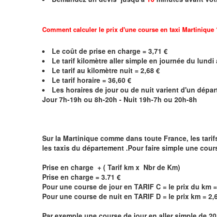
Comment calculer le prix d'une course en taxi
Martinique
Le coût de prise en charge = 3,71 €
Le
tarif kilomètre aller simple en journée du lund
Le
tarif au kilomètre nuit = 2,68 €
Le
tarif horaire =
36,60
€
Les horaires de jour ou de nuit varient d'un dépa
Jour 7h-19h ou 8h-20h - Nuit 19h-7h ou 20h-8h
Sur la
Martinique
comme dans toute France, les tarifs 
les taxis du département .Pour faire simple une cours
Prise en charge + ( Tarif km x Nbr de Km)
Prise en charge = 3.71 €
Pour une course de jour en TARIF C = le prix du km =
Pour une course de nuit en TARIF D = le prix km = 2,
Par exemple une course de jour en
aller simple
de 20