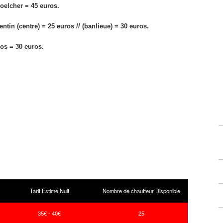
oelcher = 45 euros.
tin (centre) = 25 euros // (banlieue) = 30 euros.
os = 30 euros.
Tarif Estimé Nuit
Nombre de chauffeur Disponible
35€ - 40€
25