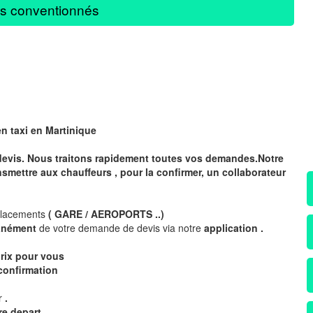
s conventionnés
en taxi en Martinique
devis. Nous traitons rapidement toutes vos demandes.Notre
nsmettre aux chauffeurs , pour la confirmer, un collaborateur
placements
( GARE / AEROPORTS ..)
tanément
de votre demande de devis via notre
application .
rix pour vous
confirmation
ur
.
re depart