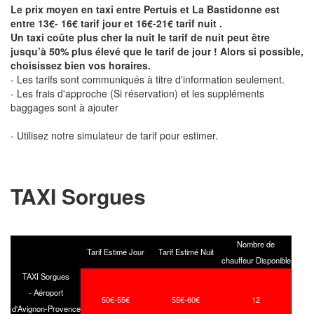
Le prix moyen en taxi entre Pertuis et La Bastidonne est
entre 13€- 16€ tarif jour et 16€-21€ tarif nuit .
Un taxi coûte plus cher la nuit le tarif de nuit peut être
jusqu’à 50% plus élevé que le tarif de jour ! Alors si possible,
choisissez bien vos horaires.
- Les tarifs sont communiqués à titre d'information seulement.
- Les frais d'approche (Si réservation) et les suppléments
baggages sont à ajouter
- Utilisez notre simulateur de tarif pour estimer.
TAXI Sorgues
Nombre de
Tarif Estimé Jour
Tarif Estimé Nuit
chauffeur Disponible
TAXI Sorgues
- Aéroport
50€-55€
55€-60€
12
d'Avignon-Provence