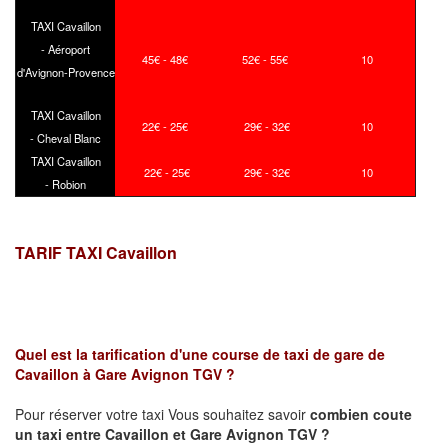
TAXI Cavaillon
- Aéroport
45€ - 48€
52€ - 55€
10
d'Avignon-Provence
TAXI Cavaillon
22€ - 25€
29€ - 32€
10
- Cheval Blanc
TAXI Cavaillon
22€ - 25€
29€ - 32€
10
- Robion
TARIF TAXI Cavaillon
Quel est la tarification d'une course de taxi de
gare de
Cavaillon
à Gare Avignon TGV ?
Pour réserver votre taxi Vous souhaitez savoir
combien coute
un taxi
entre
Cavaillon
et
Gare Avignon TGV
?