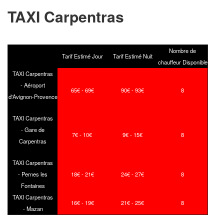
TAXI Carpentras
Nombre de
Tarif Estimé Jour
Tarif Estimé Nuit
chauffeur Disponible
TAXI Carpentras
- Aéroport
65€ - 69€
90€ - 93€
8
d'Avignon-Provence
TAXI Carpentras
- Gare de
7€ - 10€
9€ - 15€
8
Carpentras
TAXI Carpentras
- Pernes les
18€ - 21€
24€ - 27€
8
Fontaines
TAXI Carpentras
16€ - 19€
21€ - 25€
8
- Mazan