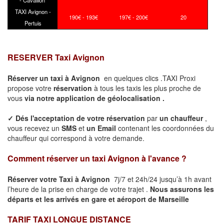
- Cavaillon
TAXI Avignon -
190€ - 193€
197€ - 200€
20
Pertuis
RESERVER Taxi
Avignon
Réserver un taxi à
Avignon
en quelques clics .TAXI Proxi
propose votre
réservation
à tous les taxis les plus proche de
vous
via notre application de géolocalisation .
✓
Dés l'acceptation de votre réservation
par
un chauffeur
,
vous recevez un
SMS
et
un Email
contenant les coordonnées du
chauffeur qui correspond à votre demande.
Comment réserver un taxi
Avignon
à l'avance ?
Réserver votre Taxi à
Avignon
7j/7 et 24h/24 jusqu’à 1h avant
l’heure de la prise en charge de votre trajet .
Nous assurons les
départs et les arrivés en gare et aéroport de Marseille
TARIF TAXI LONGUE DISTANCE