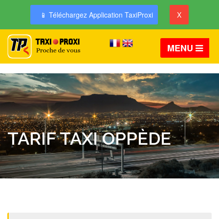
📱 Téléchargez Application TaxiProxi
X
MENU
TARIF TAXI OPPÈDE