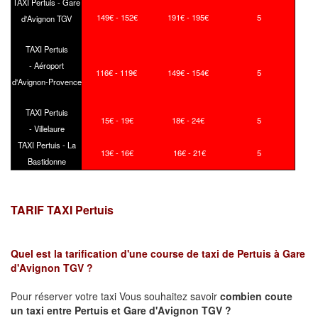
TAXI Pertuis - Gare
149€ - 152€
191€ - 195€
5
d'Avignon TGV
TAXI Pertuis
- Aéroport
116€ - 119€
149€ - 154€
5
d'Avignon-Provence
TAXI Pertuis
15€ - 19€
18€ - 24€
5
- Villelaure
TAXI Pertuis - La
13€ - 16€
16€ - 21€
5
Bastidonne
TARIF TAXI Pertuis
Quel est la tarification d'une course de taxi de
Pertuis à
Gare
d'Avignon TGV
?
Pour réserver votre taxi Vous souhaitez savoir
combien coute
un taxi
entre Pertuis et Gare d'Avignon TGV ?