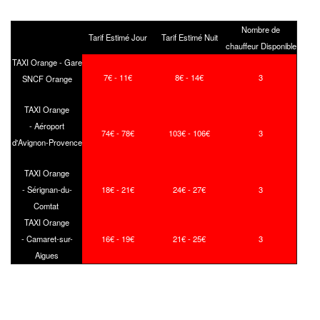
Nombre de
Tarif Estimé Jour
Tarif Estimé Nuit
chauffeur Disponible
TAXI Orange - Gare
7€ - 11€
8€ - 14€
3
SNCF Orange
TAXI Orange
- Aéroport
74€ - 78€
103€ - 106€
3
d'Avignon-Provence
TAXI Orange
- Sérignan-du-
18€ - 21€
24€ - 27€
3
Comtat
TAXI Orange
- Camaret-sur-
16€ - 19€
21€ - 25€
3
Aigues