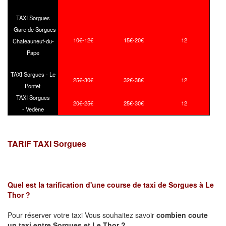
TAXI Sorgues
- Gare de Sorgues
10€-12€
15€-20€
12
Chateauneuf-du-
Pape
TAXI Sorgues - Le
25€-30€
32€-38€
12
Pontet
TAXI Sorgues
20€-25€
25€-30€
12
- Vedène
TARIF TAXI Sorgues
Quel est la tarification d'une course de taxi de
Sorgues à Le
Thor
?
Pour réserver votre taxi Vous souhaitez savoir
combien coute
un taxi
entre Sorgues et
Le Thor
?