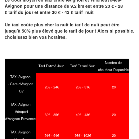
Avignon pour une distance de 9.2 km est
entre 23
€ - 28
€
tarif du jour et entre 30
€ - 43 €
tarif nuit
Un taxi coûte plus cher la nuit le tarif de nuit peut être
jusqu’à 50% plus élevé que le tarif de jour ! Alors si possible,
choisissez bien vos horaires.
Nombre de
Tarif Estimé Jour
Tarif Estimé Nuit
chauffeur Disponible
TAXI Avignon
- Gare d'Avignon
20€ - 24€
28€ - 31€
20
TGV
TAXI Avignon
- Aéroport
32€ - 35€
40€ - 43€
20
d'Avignon-Provence
TAXI Avignon
91€ - 94€
98€ - 102€
20