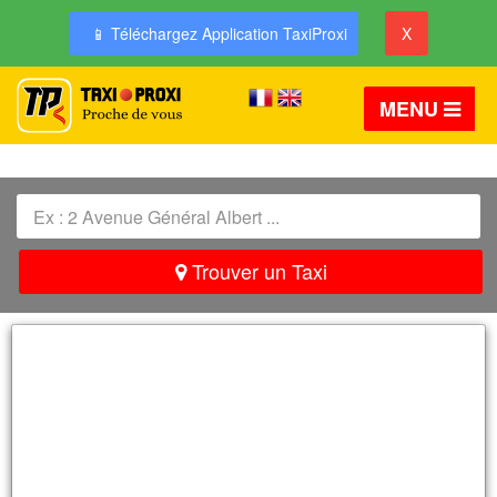
📱 Téléchargez Application TaxiProxi
X
MENU
MENU
Trouver un Taxi