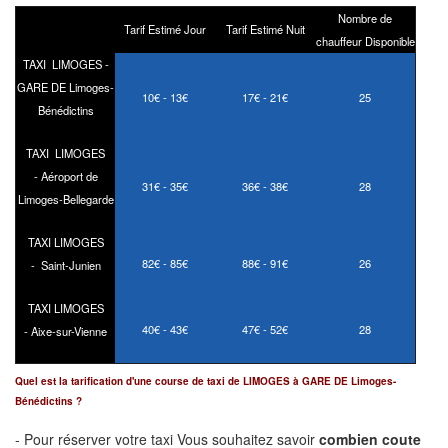
Nombre de
Tarif Estimé Jour
Tarif Estimé Nuit
chauffeur Disponible
TAXI LIMOGES -
GARE DE
Limoges
-
10€ - 13€
17€ - 21€
25
Bénédictins
TAXI LIMOGES
-
Aéroport de
31€ - 35€
36€ - 38€
28
Limoges-Bellegarde
TAXI LIMOGES
82€ - 85€
88€ - 91€
26
- Saint-Junien
TAXI LIMOGES
40€ - 43€
47€ - 52€
28
- Aixe-sur-Vienne
Quel est la tarification d'une course de taxi de LIMOGES à GARE DE Limoges-
Bénédictins ?
- Pour réserver votre taxi Vous souhaitez savoir
combien coute