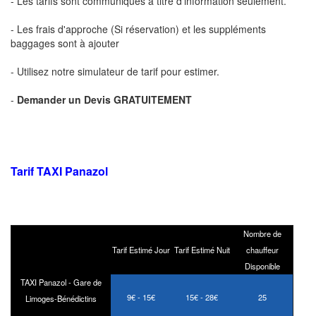
- Les tarifs sont communiqués à titre d'information seulement.
- Les frais d'approche (Si réservation) et les suppléments
baggages sont à ajouter
- Utilisez notre simulateur de tarif pour estimer.
-
Demander un Devis GRATUITEMENT
Tarif TAXI Panazol
Nombre de
Tarif Estimé Jour
Tarif Estimé Nuit
chauffeur
Disponible
TAXI Panazol - Gare de
9€ - 15€
15€ - 28€
25
Limoges-Bénédictins