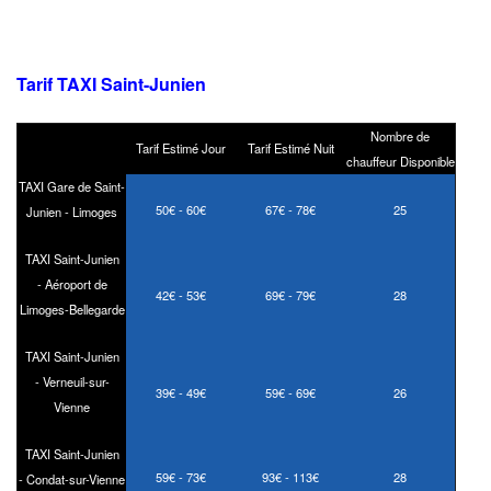
Tarif TAXI Saint-Junien
Nombre de
Tarif Estimé Jour
Tarif Estimé Nuit
chauffeur Disponible
TAXI Gare de Saint-
50€ - 60€
67€ - 78€
25
Junien - Limoges
TAXI Saint-Junien
- Aéroport de
42€ - 53€
69€ - 79€
28
Limoges-Bellegarde
TAXI Saint-Junien
- Verneuil-sur-
39€ - 49€
59€ - 69€
26
Vienne
TAXI Saint-Junien
59€ - 73€
93€ - 113€
28
- Condat-sur-Vienne