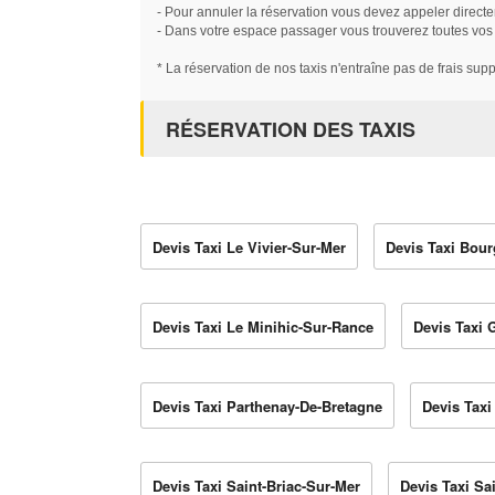
- Pour annuler la réservation vous devez appeler directe
- Dans votre espace passager vous trouverez toutes vos ré
* La réservation de nos taxis n'entraîne pas de frais sup
RÉSERVATION DES TAXIS
Devis Taxi Le Vivier-Sur-Mer
Devis Taxi Bou
Devis Taxi Le Minihic-Sur-Rance
Devis Taxi 
Devis Taxi Parthenay-De-Bretagne
Devis Taxi
Devis Taxi Saint-Briac-Sur-Mer
Devis Taxi Sa