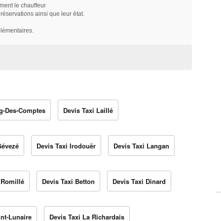
ment le chauffeur
servations ainsi que leur état.
plémentaires.
rg-Des-Comptes
Devis Taxi Laillé
Gévezé
Devis Taxi Irodouër
Devis Taxi Langan
 Romillé
Devis Taxi Betton
Devis Taxi Dinard
int-Lunaire
Devis Taxi La Richardais