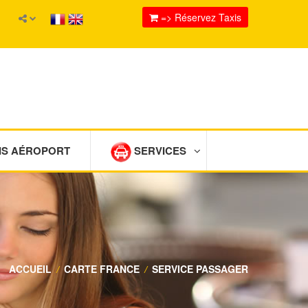
=> Réservez Taxis
IS AÉROPORT
SERVICES
ACCUEIL
/
CARTE FRANCE
/
SERVICE PASSAGER