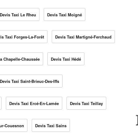
Devis Taxi Le Rheu
Devis Taxi Moigné
is Taxi Forges-La-Forêt
Devis Taxi Martigné-Ferchaud
La Chapelle-Chaussée
Devis Taxi Hédé
Devis Taxi Saint-Brieuc-Des-Iffs
Devis Taxi Ercé-En-Lamée
Devis Taxi Teillay
Sur-Couesnon
Devis Taxi Sains