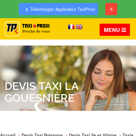
📱 Téléchargez Application TaxiProxi
X
MENU
DEVIS TAXI LA
GOUESNIÈRE
Accueil
>
Devis Taxi Bretagne
>
Devis Taxi Ile et Vilaine
>
Taxis