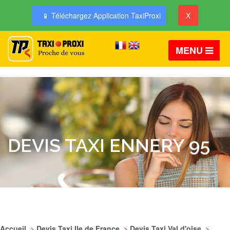
📱 Téléchargez Application TaxiProxi
X
MENU
DEVIS TAXI ENNERY 95
Accueil
>
Devis Taxi Ile de France
>
Devis Taxi Val d'oise
>