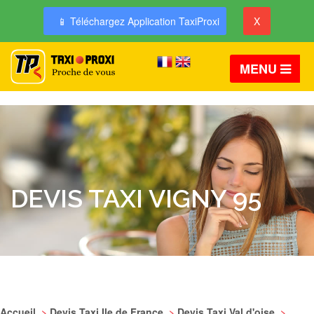
📱 Téléchargez Application TaxiProxi
X
MENU
DEVIS TAXI VIGNY 95
Accueil
>
Devis Taxi Ile de France
>
Devis Taxi Val d'oise
>