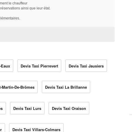
ment le chauffeur
servations ainsi que leur état.
plémentaires.
s-Eaux
Devis Taxi Pierrevert
Devis Taxi Jausiers
nt-Martin-De-Brômes
Devis Taxi La Brillanne
es
Devis Taxi Lurs
Devis Taxi Oraison
r
Devis Taxi Villars-Colmars