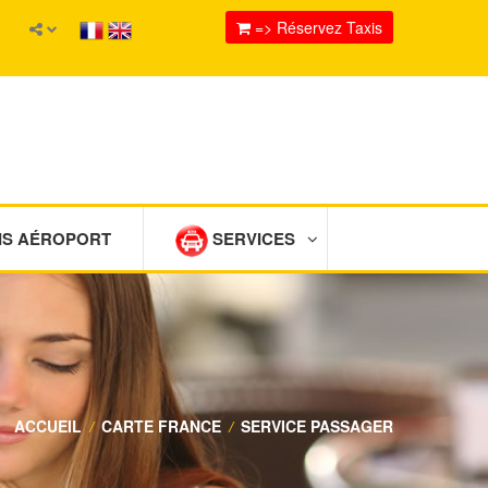
=> Réservez Taxis
IS AÉROPORT
SERVICES
ACCUEIL
/
CARTE FRANCE
/
SERVICE PASSAGER