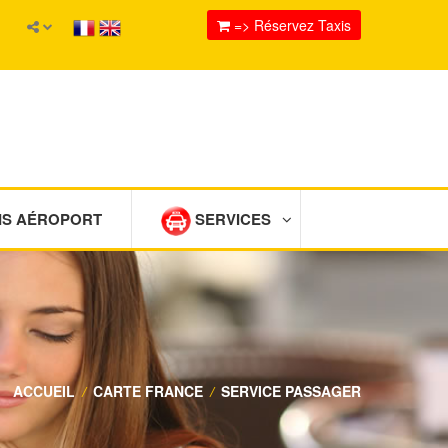
=> Réservez Taxis
IS AÉROPORT
SERVICES
ACCUEIL
/
CARTE FRANCE
/
SERVICE PASSAGER