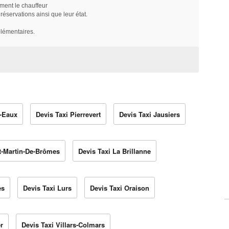
ment le chauffeur
servations ainsi que leur état.
plémentaires.
s-Eaux
Devis Taxi Pierrevert
Devis Taxi Jausiers
nt-Martin-De-Brômes
Devis Taxi La Brillanne
es
Devis Taxi Lurs
Devis Taxi Oraison
r
Devis Taxi Villars-Colmars