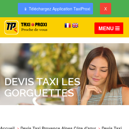
📱 Téléchargez Application TaxiProxi
X
MENU
DEVIS TAXI LES
GORGUETTES
Accueil
>
Devis Taxi Provence Alpes Côte d'azur
>
Devis Taxi