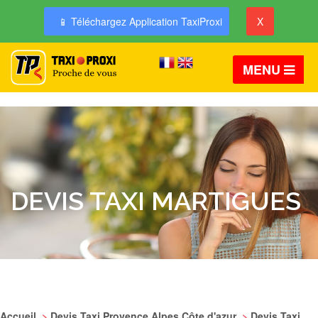
📱 Téléchargez Application TaxiProxi
X
MENU
DEVIS TAXI MARTIGUES
Accueil
>
Devis Taxi Provence Alpes Côte d'azur
>
Devis Taxi