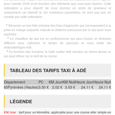
pour l'année 2026 et en fonction des éléments que vous avez fournis. Cette
estimation a pour objectif de vous donnez un ordre de grandeur et
uniquement cet objectif là. De nombreux paramètres ne sont pas pris en
compte par cette estimation :
*
Réserver un taxi Adé entraine des frais d'approche qui correspondent à la
prise en charge auquelle s'ajoute la distance parcourue par le taxi pour vous
rejoindre.
*
Le chauffeur de taxi est un professionnel qui peut choisir un itinéraire
différent pour optimiser le temps de parcours et vous éviter les
embouteillages Adé.
*
En fonction des horaires, le trafic routier Adé est plus ou moins dense ce
qui peut influer sur le tarif de la course.
TABLEAU DES TARIFS TAXI À ADÉ
Département
PC
KM Jour
KM Nuit
Heure Jour
Heure Nuit
65
Pyrénées (Hautes)
3.50 €
2.02 €
3.03 €
24.11 €
24.11 €
LÉGENDE
KM Jour :
tarif pour un kilomètre, applicable pour une course aller simple en