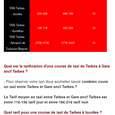
TAXI Tarbes
62€-65€
69€-72€
10
- lourdes
TAXI Tarbes
14€-17€
22€-25€
10
- Aureilhan
TAXI Tarbes
- Aéroport de
370€-373€
377€-340€
10
Toulouse-Blagnac
Quel est la tarification d'une course de taxi de Tarbes à Gare
sncf Tarbes ?
- Pour réserver votre taxi Vous souhaitez savoir
combien coute
un taxi
entre Tarbes et Gare sncf Tarbes ?
Le Tarif moyen en taxi entre Tarbes et Gare sncf Tarbes est
entre 11€-15€ tarif jour et entre 18€-21€ tarif nuit
Quel tarif pour une course de taxi de
Tarbes à lourdes
?