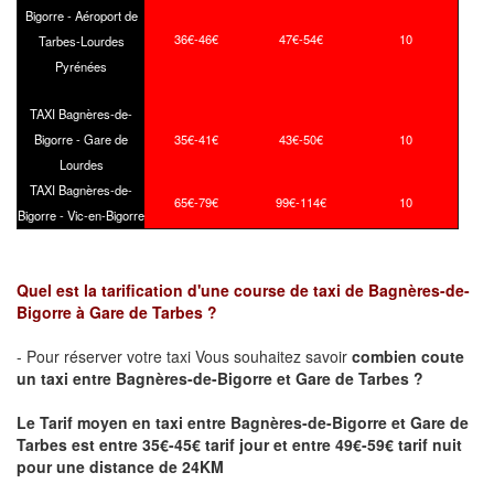
Bigorre - Aéroport de
36€-46€
47€-54€
10
Tarbes-Lourdes
Pyrénées
TAXI Bagnères-de-
Bigorre - Gare de
35€-41€
43€-50€
10
Lourdes
TAXI Bagnères-de-
65€-79€
99€-114€
10
Bigorre - Vic-en-Bigorre
Quel est la tarification d'une course de taxi de Bagnères-de-
Bigorre à Gare de Tarbes ?
- Pour réserver votre taxi Vous souhaitez savoir
combien coute
un taxi
entre
Bagnères-de-Bigorre
et Gare de Tarbes ?
Le Tarif moyen en taxi entre
Bagnères-de-Bigorre
et Gare de
Tarbes est entre 35€-45€ tarif jour et entre 49€-59€ tarif nuit
pour une distance de 24KM