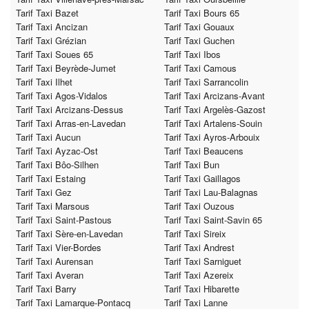
Tarif Taxi Bazet
Tarif Taxi Bours 65
Tarif Taxi Ancizan
Tarif Taxi Gouaux
Tarif Taxi Grézian
Tarif Taxi Guchen
Tarif Taxi Soues 65
Tarif Taxi Ibos
Tarif Taxi Beyrède-Jumet
Tarif Taxi Camous
Tarif Taxi Ilhet
Tarif Taxi Sarrancolin
Tarif Taxi Agos-Vidalos
Tarif Taxi Arcizans-Avant
Tarif Taxi Arcizans-Dessus
Tarif Taxi Argelès-Gazost
Tarif Taxi Arras-en-Lavedan
Tarif Taxi Artalens-Souin
Tarif Taxi Aucun
Tarif Taxi Ayros-Arbouix
Tarif Taxi Ayzac-Ost
Tarif Taxi Beaucens
Tarif Taxi Bôo-Silhen
Tarif Taxi Bun
Tarif Taxi Estaing
Tarif Taxi Gaillagos
Tarif Taxi Gez
Tarif Taxi Lau-Balagnas
Tarif Taxi Marsous
Tarif Taxi Ouzous
Tarif Taxi Saint-Pastous
Tarif Taxi Saint-Savin 65
Tarif Taxi Sère-en-Lavedan
Tarif Taxi Sireix
Tarif Taxi Vier-Bordes
Tarif Taxi Andrest
Tarif Taxi Aurensan
Tarif Taxi Sarniguet
Tarif Taxi Averan
Tarif Taxi Azereix
Tarif Taxi Barry
Tarif Taxi Hibarette
Tarif Taxi Lamarque-Pontacq
Tarif Taxi Lanne