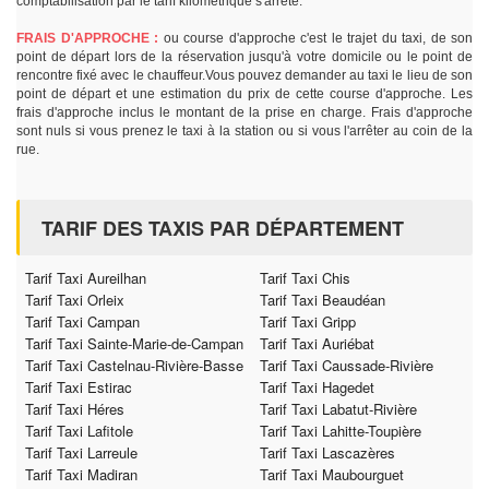
comptabilisation par le tarif kilométrique s'arrête.
FRAIS D'APPROCHE :
ou course d'approche c'est le trajet du taxi, de son
point de départ lors de la réservation jusqu'à votre domicile ou le point de
rencontre fixé avec le chauffeur.Vous pouvez demander au taxi le lieu de son
point de départ et une estimation du prix de cette course d'approche. Les
frais d'approche inclus le montant de la prise en charge. Frais d'approche
sont nuls si vous prenez le taxi à la station ou si vous l'arrêter au coin de la
rue.
TARIF DES TAXIS PAR DÉPARTEMENT
Tarif Taxi Aureilhan
Tarif Taxi Chis
Tarif Taxi Orleix
Tarif Taxi Beaudéan
Tarif Taxi Campan
Tarif Taxi Gripp
Tarif Taxi Sainte-Marie-de-Campan
Tarif Taxi Auriébat
Tarif Taxi Castelnau-Rivière-Basse
Tarif Taxi Caussade-Rivière
Tarif Taxi Estirac
Tarif Taxi Hagedet
Tarif Taxi Héres
Tarif Taxi Labatut-Rivière
Tarif Taxi Lafitole
Tarif Taxi Lahitte-Toupière
Tarif Taxi Larreule
Tarif Taxi Lascazères
Tarif Taxi Madiran
Tarif Taxi Maubourguet