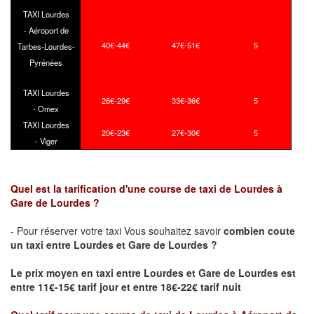
TAXI Lourdes
- Aéroport de
40€-44€
47€-51€
5
Tarbes-Lourdes-
Pyrénées
TAXI Lourdes
26€-29€
33€-36€
5
- Omex
TAXI Lourdes
20€-23€
27€-30€
5
- Viger
Quel est la tarification d'une course de taxi de Lourdes à
Gare de Lourdes ?
- Pour réserver votre taxi Vous souhaitez savoir
combien coute
un taxi
entre Lourdes et Gare de Lourdes ?
Le prix moyen en taxi entre Lourdes et Gare de Lourdes est
entre 11€-15€ tarif jour et entre 18€-22€ tarif nuit