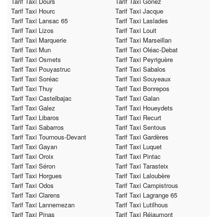
Tarif Taxi Dours
Tarif Taxi Gonez
Tarif Taxi Hourc
Tarif Taxi Jacque
Tarif Taxi Lansac 65
Tarif Taxi Laslades
Tarif Taxi Lizos
Tarif Taxi Louit
Tarif Taxi Marquerie
Tarif Taxi Marseillan
Tarif Taxi Mun
Tarif Taxi Oléac-Debat
Tarif Taxi Osmets
Tarif Taxi Peyriguère
Tarif Taxi Pouyastruc
Tarif Taxi Sabalos
Tarif Taxi Soréac
Tarif Taxi Souyeaux
Tarif Taxi Thuy
Tarif Taxi Bonrepos
Tarif Taxi Castelbajac
Tarif Taxi Galan
Tarif Taxi Galez
Tarif Taxi Houeydets
Tarif Taxi Libaros
Tarif Taxi Recurt
Tarif Taxi Sabarros
Tarif Taxi Sentous
Tarif Taxi Tournous-Devant
Tarif Taxi Gardères
Tarif Taxi Gayan
Tarif Taxi Luquet
Tarif Taxi Oroix
Tarif Taxi Pintac
Tarif Taxi Séron
Tarif Taxi Tarasteix
Tarif Taxi Horgues
Tarif Taxi Laloubère
Tarif Taxi Odos
Tarif Taxi Campistrous
Tarif Taxi Clarens
Tarif Taxi Lagrange 65
Tarif Taxi Lannemezan
Tarif Taxi Lutilhous
Tarif Taxi Pinas
Tarif Taxi Réjaumont