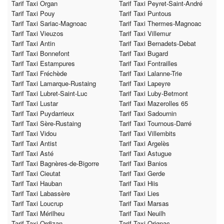
Tarif Taxi Organ
Tarif Taxi Peyret-Saint-André
Tarif Taxi Pouy
Tarif Taxi Puntous
Tarif Taxi Sariac-Magnoac
Tarif Taxi Thermes-Magnoac
Tarif Taxi Vieuzos
Tarif Taxi Villemur
Tarif Taxi Antin
Tarif Taxi Bernadets-Debat
Tarif Taxi Bonnefont
Tarif Taxi Bugard
Tarif Taxi Estampures
Tarif Taxi Fontrailles
Tarif Taxi Fréchède
Tarif Taxi Lalanne-Trie
Tarif Taxi Lamarque-Rustaing
Tarif Taxi Lapeyre
Tarif Taxi Lubret-Saint-Luc
Tarif Taxi Luby-Betmont
Tarif Taxi Lustar
Tarif Taxi Mazerolles 65
Tarif Taxi Puydarrieux
Tarif Taxi Sadournin
Tarif Taxi Sère-Rustaing
Tarif Taxi Tournous-Darré
Tarif Taxi Vidou
Tarif Taxi Villembits
Tarif Taxi Antist
Tarif Taxi Argelès
Tarif Taxi Asté
Tarif Taxi Astugue
Tarif Taxi Bagnères-de-Bigorre
Tarif Taxi Banios
Tarif Taxi Cieutat
Tarif Taxi Gerde
Tarif Taxi Hauban
Tarif Taxi Hiis
Tarif Taxi Labassère
Tarif Taxi Lies
Tarif Taxi Loucrup
Tarif Taxi Marsas
Tarif Taxi Mérilheu
Tarif Taxi Neuilh
Tarif Taxi Ordizan
Tarif Taxi Orignac