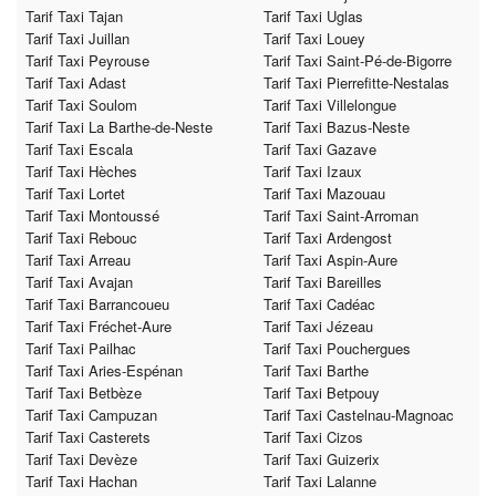
Tarif Taxi Tajan
Tarif Taxi Uglas
Tarif Taxi Juillan
Tarif Taxi Louey
Tarif Taxi Peyrouse
Tarif Taxi Saint-Pé-de-Bigorre
Tarif Taxi Adast
Tarif Taxi Pierrefitte-Nestalas
Tarif Taxi Soulom
Tarif Taxi Villelongue
Tarif Taxi La Barthe-de-Neste
Tarif Taxi Bazus-Neste
Tarif Taxi Escala
Tarif Taxi Gazave
Tarif Taxi Hèches
Tarif Taxi Izaux
Tarif Taxi Lortet
Tarif Taxi Mazouau
Tarif Taxi Montoussé
Tarif Taxi Saint-Arroman
Tarif Taxi Rebouc
Tarif Taxi Ardengost
Tarif Taxi Arreau
Tarif Taxi Aspin-Aure
Tarif Taxi Avajan
Tarif Taxi Bareilles
Tarif Taxi Barrancoueu
Tarif Taxi Cadéac
Tarif Taxi Fréchet-Aure
Tarif Taxi Jézeau
Tarif Taxi Pailhac
Tarif Taxi Pouchergues
Tarif Taxi Aries-Espénan
Tarif Taxi Barthe
Tarif Taxi Betbèze
Tarif Taxi Betpouy
Tarif Taxi Campuzan
Tarif Taxi Castelnau-Magnoac
Tarif Taxi Casterets
Tarif Taxi Cizos
Tarif Taxi Devèze
Tarif Taxi Guizerix
Tarif Taxi Hachan
Tarif Taxi Lalanne