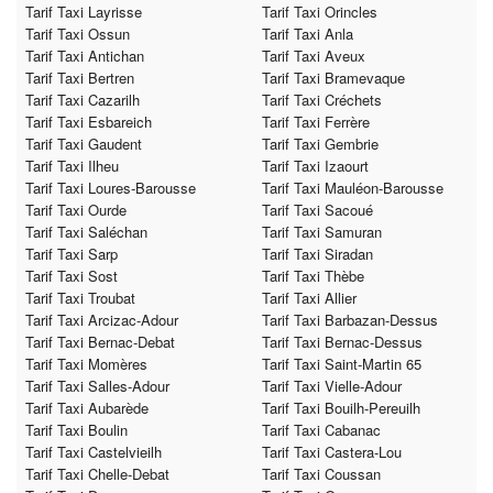
Tarif Taxi Layrisse
Tarif Taxi Orincles
Tarif Taxi Ossun
Tarif Taxi Anla
Tarif Taxi Antichan
Tarif Taxi Aveux
Tarif Taxi Bertren
Tarif Taxi Bramevaque
Tarif Taxi Cazarilh
Tarif Taxi Créchets
Tarif Taxi Esbareich
Tarif Taxi Ferrère
Tarif Taxi Gaudent
Tarif Taxi Gembrie
Tarif Taxi Ilheu
Tarif Taxi Izaourt
Tarif Taxi Loures-Barousse
Tarif Taxi Mauléon-Barousse
Tarif Taxi Ourde
Tarif Taxi Sacoué
Tarif Taxi Saléchan
Tarif Taxi Samuran
Tarif Taxi Sarp
Tarif Taxi Siradan
Tarif Taxi Sost
Tarif Taxi Thèbe
Tarif Taxi Troubat
Tarif Taxi Allier
Tarif Taxi Arcizac-Adour
Tarif Taxi Barbazan-Dessus
Tarif Taxi Bernac-Debat
Tarif Taxi Bernac-Dessus
Tarif Taxi Momères
Tarif Taxi Saint-Martin 65
Tarif Taxi Salles-Adour
Tarif Taxi Vielle-Adour
Tarif Taxi Aubarède
Tarif Taxi Bouilh-Pereuilh
Tarif Taxi Boulin
Tarif Taxi Cabanac
Tarif Taxi Castelvieilh
Tarif Taxi Castera-Lou
Tarif Taxi Chelle-Debat
Tarif Taxi Coussan