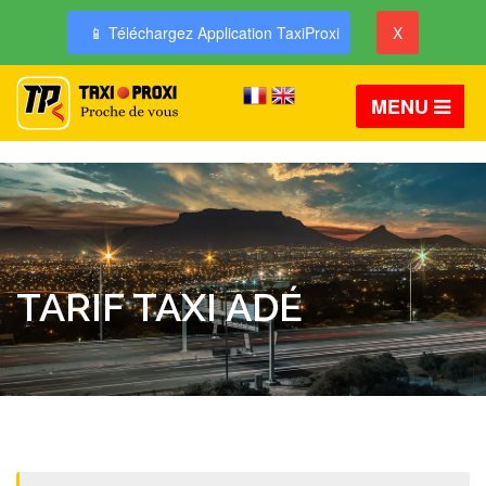
📱 Téléchargez Application TaxiProxi
X
MENU
TARIF TAXI ADÉ