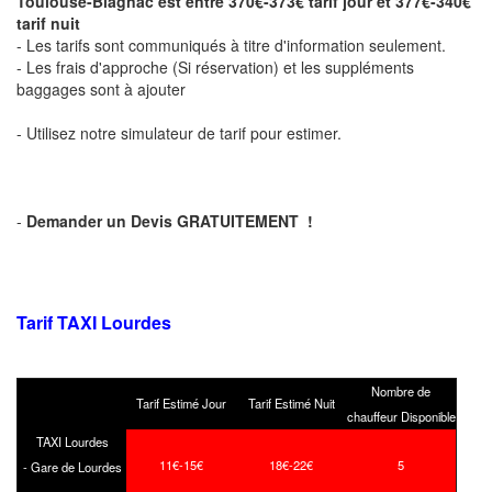
Toulouse-Blagnac est entre 370€-373€ tarif jour et 377€-340€
tarif nuit
- Les tarifs sont communiqués à titre d'information seulement.
- Les frais d'approche (Si réservation) et les suppléments
baggages sont à ajouter
- Utilisez notre simulateur de tarif pour estimer.
-
Demander un Devis GRATUITEMENT !
Tarif TAXI Lourdes
Nombre de
Tarif Estimé Jour
Tarif Estimé Nuit
chauffeur Disponible
TAXI Lourdes
11€-15€
18€-22€
5
- Gare de Lourdes