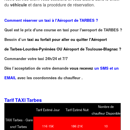
du
véhicule
et dans la procédure de réservation.
Comment réserver un taxi à
l'Aéroport de TARBES ?
Quel est le prix d'une course en taxi pour l'aeroport de TARBES ?
Besoin d’un
taxi au forfait pour aller ou quitter l'Aéroport
de Tarbes-Lourdes-Pyrénées OU Aéroport de Toulouse-Blagnac ?
Commander votre taxi 24h/24 et 7/7
Dès l’acceptation de votre demande
vous recevez
un SMS et un
EMAIL
avec les coordonnées du chauffeur .
Tarif TAXI Tarbes
Nombre de
Tarif Estimé Jour
Tarif Estimé Nuit
chauffeur Disponible
TAXI Tarbes - Gare
11€-15€
18€-21€
10
sncf Tarbes