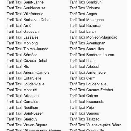
Tarif Taxi Saint-Lanne
Tarif Taxi Sombrun
Tarif Taxi Soublecause
Tarif Taxi Vidouze
Tarif Taxi Villefranque
Tarif Taxi Angos
Tarif Taxi Barbazan-Debat
Tarif Taxi Montignac
Tarif Taxi Arné
Tarif Taxi Bazordan
Tarif Taxi Gaussan
Tarif Taxi Laran
Tarif Taxi Lassales
Tarif Taxi Monléon-Magnoac
Tarif Taxi Monlong
Tarif Taxi Aventignan
Tarif Taxi Tibiran-Jaunac
Tarif Taxi Sarrouilles
Tarif Taxi Séméac
Tarif Taxi Bordères-Louron
Tarif Taxi Cazaux-Debat
Tarif Taxi Ilhan
Tarif Taxi Ris
Tarif Taxi Arbéost
Tarif Taxi Anéran-Camors
Tarif Taxi Armenteule
Tarif Taxi Estarvielle
Tarif Taxi Germ
Tarif Taxi Loudenvielle
Tarif Taxi Loudervielle
Tarif Taxi Mont 65
Tarif Taxi Cazaux-Fréchet
Tarif Taxi Artagnan
Tarif Taxi Caixon
Tarif Taxi Camalès
Tarif Taxi Escaunets
Tarif Taxi Nouilhan
Tarif Taxi Pujo
Tarif Taxi Saint-Lezer
Tarif Taxi Sanous
Tarif Taxi Siarrouy
Tarif Taxi Talazac
Tarif Taxi Vic-en-Bigorre
Tarif Taxi Villenave-près-Béarn
Tarif Taxi Villenave-près-Marsac
Tarif Taxi Oursbelille