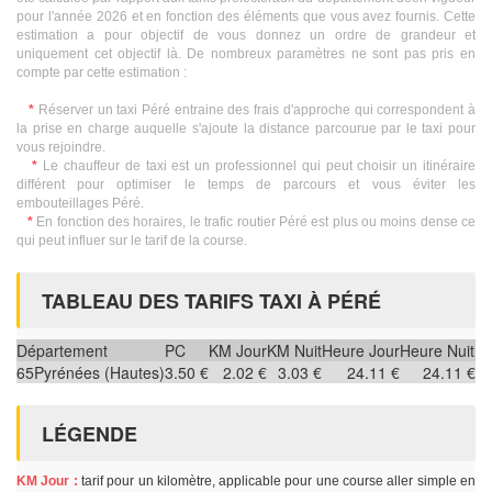
pour l'année 2026 et en fonction des éléments que vous avez fournis. Cette
estimation a pour objectif de vous donnez un ordre de grandeur et
uniquement cet objectif là. De nombreux paramètres ne sont pas pris en
compte par cette estimation :
*
Réserver un taxi Péré entraine des frais d'approche qui correspondent à
la prise en charge auquelle s'ajoute la distance parcourue par le taxi pour
vous rejoindre.
*
Le chauffeur de taxi est un professionnel qui peut choisir un itinéraire
différent pour optimiser le temps de parcours et vous éviter les
embouteillages Péré.
*
En fonction des horaires, le trafic routier Péré est plus ou moins dense ce
qui peut influer sur le tarif de la course.
TABLEAU DES TARIFS TAXI À PÉRÉ
Département
PC
KM Jour
KM Nuit
Heure Jour
Heure Nuit
65
Pyrénées (Hautes)
3.50 €
2.02 €
3.03 €
24.11 €
24.11 €
LÉGENDE
KM Jour :
tarif pour un kilomètre, applicable pour une course aller simple en