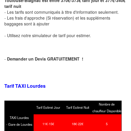
Toulouse-Blagnac est entre 370€-373€ tarif jour et 377€-340€
tarif nuit
- Les tarifs sont communiqués à titre d'information seulement.
- Les frais d'approche (Si réservation) et les suppléments
baggages sont à ajouter
- Utilisez notre simulateur de tarif pour estimer.
-
Demander un Devis GRATUITEMENT !
Tarif TAXI Lourdes
Nombre de
Tarif Estimé Jour
Tarif Estimé Nuit
chauffeur Disponible
TAXI Lourdes
11€-15€
18€-22€
5
- Gare de Lourdes