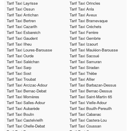
Tarif Taxi Layrisse
Tarif Taxi Orincles
Tarif Taxi Ossun
Tarif Taxi Anla
Tarif Taxi Antichan
Tarif Taxi Aveux
Tarif Taxi Bertren
Tarif Taxi Bramevaque
Tarif Taxi Cazarilh
Tarif Taxi Créchets
Tarif Taxi Esbareich
Tarif Taxi Ferrère
Tarif Taxi Gaudent
Tarif Taxi Gembrie
Tarif Taxi Ilheu
Tarif Taxi Izaourt
Tarif Taxi Loures-Barousse
Tarif Taxi Mauléon-Barousse
Tarif Taxi Ourde
Tarif Taxi Sacoué
Tarif Taxi Saléchan
Tarif Taxi Samuran
Tarif Taxi Sarp
Tarif Taxi Siradan
Tarif Taxi Sost
Tarif Taxi Thèbe
Tarif Taxi Troubat
Tarif Taxi Allier
Tarif Taxi Arcizac-Adour
Tarif Taxi Barbazan-Dessus
Tarif Taxi Bernac-Debat
Tarif Taxi Bernac-Dessus
Tarif Taxi Momères
Tarif Taxi Saint-Martin 65
Tarif Taxi Salles-Adour
Tarif Taxi Vielle-Adour
Tarif Taxi Aubarède
Tarif Taxi Bouilh-Pereuilh
Tarif Taxi Boulin
Tarif Taxi Cabanac
Tarif Taxi Castelvieilh
Tarif Taxi Castera-Lou
Tarif Taxi Chelle-Debat
Tarif Taxi Coussan