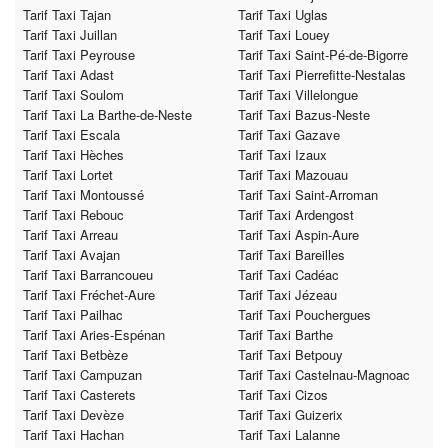
Tarif Taxi Tajan
Tarif Taxi Uglas
Tarif Taxi Juillan
Tarif Taxi Louey
Tarif Taxi Peyrouse
Tarif Taxi Saint-Pé-de-Bigorre
Tarif Taxi Adast
Tarif Taxi Pierrefitte-Nestalas
Tarif Taxi Soulom
Tarif Taxi Villelongue
Tarif Taxi La Barthe-de-Neste
Tarif Taxi Bazus-Neste
Tarif Taxi Escala
Tarif Taxi Gazave
Tarif Taxi Hèches
Tarif Taxi Izaux
Tarif Taxi Lortet
Tarif Taxi Mazouau
Tarif Taxi Montoussé
Tarif Taxi Saint-Arroman
Tarif Taxi Rebouc
Tarif Taxi Ardengost
Tarif Taxi Arreau
Tarif Taxi Aspin-Aure
Tarif Taxi Avajan
Tarif Taxi Bareilles
Tarif Taxi Barrancoueu
Tarif Taxi Cadéac
Tarif Taxi Fréchet-Aure
Tarif Taxi Jézeau
Tarif Taxi Pailhac
Tarif Taxi Pouchergues
Tarif Taxi Aries-Espénan
Tarif Taxi Barthe
Tarif Taxi Betbèze
Tarif Taxi Betpouy
Tarif Taxi Campuzan
Tarif Taxi Castelnau-Magnoac
Tarif Taxi Casterets
Tarif Taxi Cizos
Tarif Taxi Devèze
Tarif Taxi Guizerix
Tarif Taxi Hachan
Tarif Taxi Lalanne