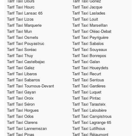
Tarif Taxi Dours
Tarif Taxi Gonez
Tarif Taxi Hourc
Tarif Taxi Jacque
Tarif Taxi Lansac 65
Tarif Taxi Laslades
Tarif Taxi Lizos
Tarif Taxi Louit
Tarif Taxi Marquerie
Tarif Taxi Marseillan
Tarif Taxi Mun
Tarif Taxi Oléac-Debat
Tarif Taxi Osmets
Tarif Taxi Peyriguère
Tarif Taxi Pouyastruc
Tarif Taxi Sabalos
Tarif Taxi Soréac
Tarif Taxi Souyeaux
Tarif Taxi Thuy
Tarif Taxi Bonrepos
Tarif Taxi Castelbajac
Tarif Taxi Galan
Tarif Taxi Galez
Tarif Taxi Houeydets
Tarif Taxi Libaros
Tarif Taxi Recurt
Tarif Taxi Sabarros
Tarif Taxi Sentous
Tarif Taxi Tournous-Devant
Tarif Taxi Gardères
Tarif Taxi Gayan
Tarif Taxi Luquet
Tarif Taxi Oroix
Tarif Taxi Pintac
Tarif Taxi Séron
Tarif Taxi Tarasteix
Tarif Taxi Horgues
Tarif Taxi Laloubère
Tarif Taxi Odos
Tarif Taxi Campistrous
Tarif Taxi Clarens
Tarif Taxi Lagrange 65
Tarif Taxi Lannemezan
Tarif Taxi Lutilhous
Tarif Taxi Pinas
Tarif Taxi Réjaumont