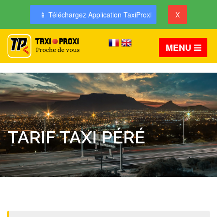
📱 Téléchargez Application TaxiProxi
X
MENU
TARIF TAXI PÉRÉ