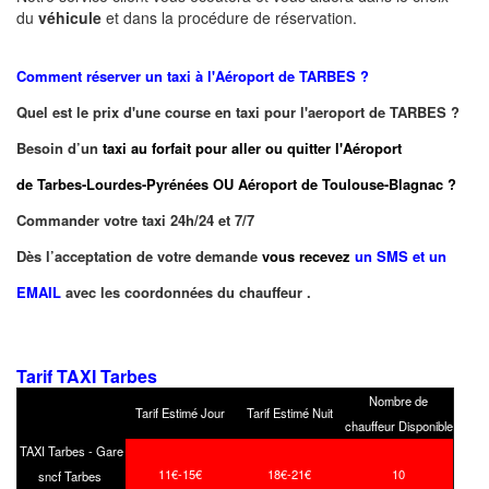
du
véhicule
et dans la procédure de réservation.
Comment réserver un taxi à
l'Aéroport de TARBES ?
Quel est le prix d'une course en taxi pour l'aeroport de TARBES ?
Besoin d’un
taxi au forfait pour aller ou quitter l'Aéroport
de Tarbes-Lourdes-Pyrénées OU Aéroport de Toulouse-Blagnac ?
Commander votre taxi 24h/24 et 7/7
Dès l’acceptation de votre demande
vous recevez
un SMS et un
EMAIL
avec les coordonnées du chauffeur .
Tarif TAXI Tarbes
Nombre de
Tarif Estimé Jour
Tarif Estimé Nuit
chauffeur Disponible
TAXI Tarbes - Gare
11€-15€
18€-21€
10
sncf Tarbes