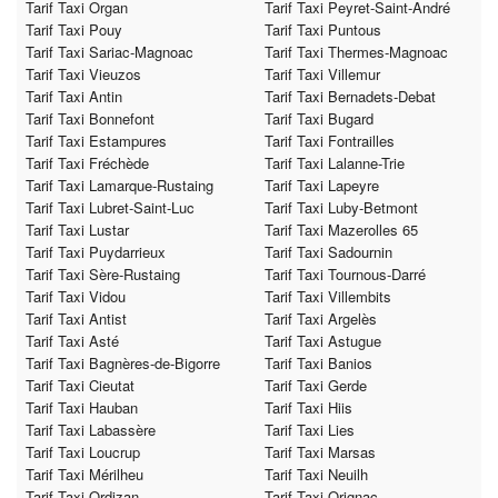
Tarif Taxi Organ
Tarif Taxi Peyret-Saint-André
Tarif Taxi Pouy
Tarif Taxi Puntous
Tarif Taxi Sariac-Magnoac
Tarif Taxi Thermes-Magnoac
Tarif Taxi Vieuzos
Tarif Taxi Villemur
Tarif Taxi Antin
Tarif Taxi Bernadets-Debat
Tarif Taxi Bonnefont
Tarif Taxi Bugard
Tarif Taxi Estampures
Tarif Taxi Fontrailles
Tarif Taxi Fréchède
Tarif Taxi Lalanne-Trie
Tarif Taxi Lamarque-Rustaing
Tarif Taxi Lapeyre
Tarif Taxi Lubret-Saint-Luc
Tarif Taxi Luby-Betmont
Tarif Taxi Lustar
Tarif Taxi Mazerolles 65
Tarif Taxi Puydarrieux
Tarif Taxi Sadournin
Tarif Taxi Sère-Rustaing
Tarif Taxi Tournous-Darré
Tarif Taxi Vidou
Tarif Taxi Villembits
Tarif Taxi Antist
Tarif Taxi Argelès
Tarif Taxi Asté
Tarif Taxi Astugue
Tarif Taxi Bagnères-de-Bigorre
Tarif Taxi Banios
Tarif Taxi Cieutat
Tarif Taxi Gerde
Tarif Taxi Hauban
Tarif Taxi Hiis
Tarif Taxi Labassère
Tarif Taxi Lies
Tarif Taxi Loucrup
Tarif Taxi Marsas
Tarif Taxi Mérilheu
Tarif Taxi Neuilh
Tarif Taxi Ordizan
Tarif Taxi Orignac