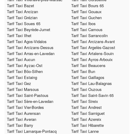
Tarif Taxi Bazet
Tarif Taxi Bours 65
Tarif Taxi Ancizan
Tarif Taxi Gouaux
Tarif Taxi Grézian
Tarif Taxi Guchen
Tarif Taxi Soues 65
Tarif Taxi Ibos
Tarif Taxi Beyrède-Jumet
Tarif Taxi Camous
Tarif Taxi Ilhet
Tarif Taxi Sarrancolin
Tarif Taxi Agos-Vidalos
Tarif Taxi Arcizans-Avant
Tarif Taxi Arcizans-Dessus
Tarif Taxi Argelès-Gazost
Tarif Taxi Arras-en-Lavedan
Tarif Taxi Artalens-Souin
Tarif Taxi Aucun
Tarif Taxi Ayros-Arbouix
Tarif Taxi Ayzac-Ost
Tarif Taxi Beaucens
Tarif Taxi Bôo-Silhen
Tarif Taxi Bun
Tarif Taxi Estaing
Tarif Taxi Gaillagos
Tarif Taxi Gez
Tarif Taxi Lau-Balagnas
Tarif Taxi Marsous
Tarif Taxi Ouzous
Tarif Taxi Saint-Pastous
Tarif Taxi Saint-Savin 65
Tarif Taxi Sère-en-Lavedan
Tarif Taxi Sireix
Tarif Taxi Vier-Bordes
Tarif Taxi Andrest
Tarif Taxi Aurensan
Tarif Taxi Sarniguet
Tarif Taxi Averan
Tarif Taxi Azereix
Tarif Taxi Barry
Tarif Taxi Hibarette
Tarif Taxi Lamarque-Pontacq
Tarif Taxi Lanne