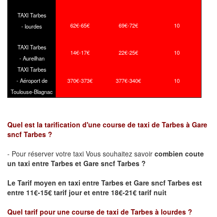
TAXI Tarbes
62€-65€
69€-72€
10
- lourdes
TAXI Tarbes
14€-17€
22€-25€
10
- Aureilhan
TAXI Tarbes
- Aéroport de
370€-373€
377€-340€
10
Toulouse-Blagnac
Quel est la tarification d'une course de taxi de Tarbes à Gare
sncf Tarbes ?
- Pour réserver votre taxi Vous souhaitez savoir
combien coute
un taxi
entre Tarbes et Gare sncf Tarbes ?
Le Tarif moyen en taxi entre Tarbes et Gare sncf Tarbes est
entre 11€-15€ tarif jour et entre 18€-21€ tarif nuit
Quel tarif pour une course de taxi de
Tarbes à lourdes
?