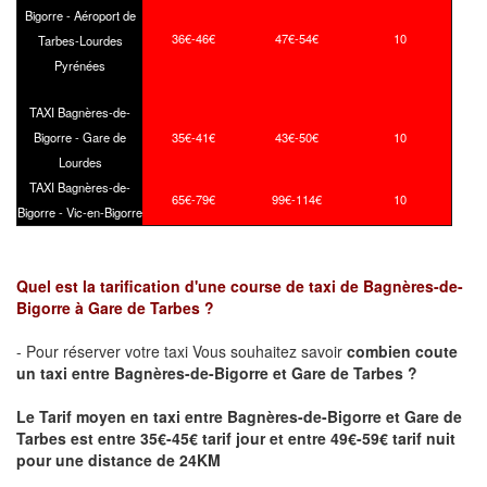
Bigorre - Aéroport de
36€-46€
47€-54€
10
Tarbes-Lourdes
Pyrénées
TAXI Bagnères-de-
Bigorre - Gare de
35€-41€
43€-50€
10
Lourdes
TAXI Bagnères-de-
65€-79€
99€-114€
10
Bigorre - Vic-en-Bigorre
Quel est la tarification d'une course de taxi de Bagnères-de-
Bigorre à Gare de Tarbes ?
- Pour réserver votre taxi Vous souhaitez savoir
combien coute
un taxi
entre
Bagnères-de-Bigorre
et Gare de Tarbes ?
Le Tarif moyen en taxi entre
Bagnères-de-Bigorre
et Gare de
Tarbes est entre 35€-45€ tarif jour et entre 49€-59€ tarif nuit
pour une distance de 24KM