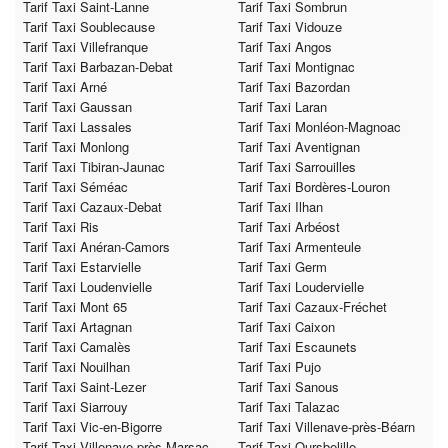
Tarif Taxi Saint-Lanne
Tarif Taxi Sombrun
Tarif Taxi Soublecause
Tarif Taxi Vidouze
Tarif Taxi Villefranque
Tarif Taxi Angos
Tarif Taxi Barbazan-Debat
Tarif Taxi Montignac
Tarif Taxi Arné
Tarif Taxi Bazordan
Tarif Taxi Gaussan
Tarif Taxi Laran
Tarif Taxi Lassales
Tarif Taxi Monléon-Magnoac
Tarif Taxi Monlong
Tarif Taxi Aventignan
Tarif Taxi Tibiran-Jaunac
Tarif Taxi Sarrouilles
Tarif Taxi Séméac
Tarif Taxi Bordères-Louron
Tarif Taxi Cazaux-Debat
Tarif Taxi Ilhan
Tarif Taxi Ris
Tarif Taxi Arbéost
Tarif Taxi Anéran-Camors
Tarif Taxi Armenteule
Tarif Taxi Estarvielle
Tarif Taxi Germ
Tarif Taxi Loudenvielle
Tarif Taxi Loudervielle
Tarif Taxi Mont 65
Tarif Taxi Cazaux-Fréchet
Tarif Taxi Artagnan
Tarif Taxi Caixon
Tarif Taxi Camalès
Tarif Taxi Escaunets
Tarif Taxi Nouilhan
Tarif Taxi Pujo
Tarif Taxi Saint-Lezer
Tarif Taxi Sanous
Tarif Taxi Siarrouy
Tarif Taxi Talazac
Tarif Taxi Vic-en-Bigorre
Tarif Taxi Villenave-près-Béarn
Tarif Taxi Villenave-près-Marsac
Tarif Taxi Oursbelille