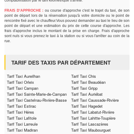
comptabilisation par le tarif kilométrique s'arrête.
FRAIS D'APPROCHE :
ou course d'approche c'est le trajet du taxi, de son
point de départ lors de la réservation jusqu'à votre domicile ou le point de
rencontre fixé avec le chauffeur.Vous pouvez demander au taxi le lieu de son
point de départ et une estimation du prix de cette course d'approche. Les
frais d'approche inclus le montant de la prise en charge. Frais d'approche
sont nuls si vous prenez le taxi à la station ou si vous l'arrêter au coin de la
rue.
TARIF DES TAXIS PAR DÉPARTEMENT
Tarif Taxi Aureilhan
Tarif Taxi Chis
Tarif Taxi Orleix
Tarif Taxi Beaudéan
Tarif Taxi Campan
Tarif Taxi Gripp
Tarif Taxi Sainte-Marie-de-Campan
Tarif Taxi Auriébat
Tarif Taxi Castelnau-Rivière-Basse
Tarif Taxi Caussade-Rivière
Tarif Taxi Estirac
Tarif Taxi Hagedet
Tarif Taxi Héres
Tarif Taxi Labatut-Rivière
Tarif Taxi Lafitole
Tarif Taxi Lahitte-Toupière
Tarif Taxi Larreule
Tarif Taxi Lascazères
Tarif Taxi Madiran
Tarif Taxi Maubourguet