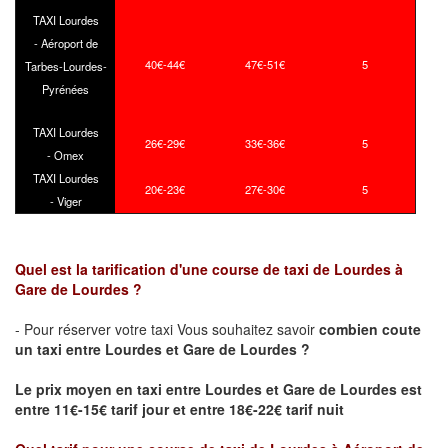
TAXI Lourdes
- Aéroport de
40€-44€
47€-51€
5
Tarbes-Lourdes-
Pyrénées
TAXI Lourdes
26€-29€
33€-36€
5
- Omex
TAXI Lourdes
20€-23€
27€-30€
5
- Viger
Quel est la tarification d'une course de taxi de Lourdes à
Gare de Lourdes ?
- Pour réserver votre taxi Vous souhaitez savoir
combien coute
un taxi
entre Lourdes et Gare de Lourdes ?
Le prix moyen en taxi entre Lourdes et Gare de Lourdes est
entre 11€-15€ tarif jour et entre 18€-22€ tarif nuit