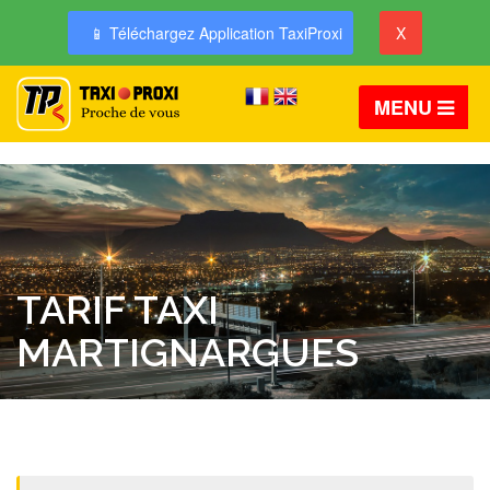
📱 Téléchargez Application TaxiProxi
X
MENU
TARIF TAXI
MARTIGNARGUES