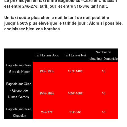
Le prix moyen en taxi entre Bagnols-sur-Cèze et Chusclan
est entre 24€-27€ tarif jour et entre 31€-34€ tarif nuit.
Un taxi coûte plus cher la nuit le tarif de nuit peut être
jusqu’à 50% plus élevé que le tarif de jour ! Alors si possible,
choisissez bien vos horaires.
Nombre de
Tarif Estimé Jour
Tarif Estimé Nuit
chauffeur Disponible
Bagnols-sur-Cèze
130€-133€
137€-140€
10
- Gare de Nîmes
Bagnols-sur-Cèze
- Aéroport de
158€-162€
165€-168€
10
Nîmes-Garons
Bagnols-sur-Cèze
24€-27€
31€-34€
10
- Chusclan