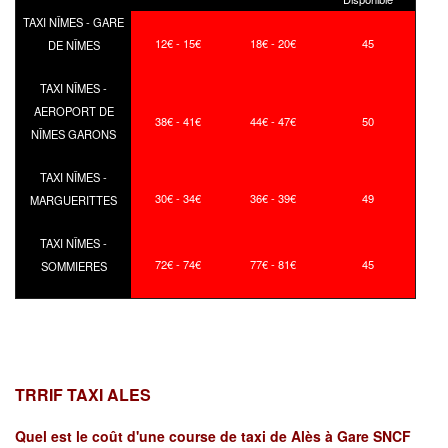
TAXI NÎMES - GARE
12€ - 15€
18€ - 20€
45
DE NÎMES
TAXI NÎMES -
AEROPORT DE
38€ - 41€
44€ - 47€
50
NÎMES GARONS
TAXI NÎMES -
30€ - 34€
36€ - 39€
49
MARGUERITTES
TAXI NÎMES -
72€ - 74€
77€ - 81€
45
SOMMIERES
TRRIF TAXI ALES
Quel est le coût d'une course de taxi de
Alès à Gare SNCF