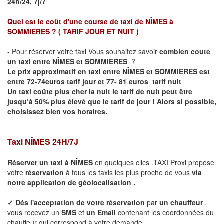
24h/24, 7j/7
Quel est le coût d'une course de taxi de
NÎMES à
SOMMIERES
?
( TARIF JOUR ET NUIT )
- Pour réserver votre taxi Vous souhaitez savoir
combien coute
un taxi entre NÎMES et SOMMIERES
?
Le prix approximatif en taxi entre NÎMES et SOMMIERES est
entre 72-74euros tarif jour et 77- 81
euros tarif nuit
Un taxi coûte plus cher la nuit le tarif de nuit peut être
jusqu’à 50% plus élevé que le tarif de jour ! Alors si possible,
choisissez bien vos horaires.
Taxi
NÎMES
24H/7J
Réserver un taxi à
NÎMES
en quelques clics .TAXI Proxi propose
votre
réservation
à tous les taxis les plus proche de vous
via
notre application de géolocalisation .
✓
Dés l'acceptation de votre réservation
par
un chauffeur
,
vous recevez un
SMS
et
un Email
contenant les coordonnées du
chauffeur qui correspond à votre demande.