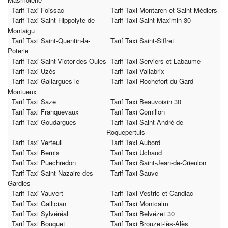
Tarif Taxi Foissac
Tarif Taxi Montaren-et-Saint-Médiers
Tarif Taxi Saint-Hippolyte-de-
Tarif Taxi Saint-Maximin 30
Montaigu
Tarif Taxi Saint-Quentin-la-
Tarif Taxi Saint-Siffret
Poterie
Tarif Taxi Saint-Victor-des-Oules
Tarif Taxi Serviers-et-Labaume
Tarif Taxi Uzès
Tarif Taxi Vallabrix
Tarif Taxi Gallargues-le-
Tarif Taxi Rochefort-du-Gard
Montueux
Tarif Taxi Saze
Tarif Taxi Beauvoisin 30
Tarif Taxi Franquevaux
Tarif Taxi Cornillon
Tarif Taxi Goudargues
Tarif Taxi Saint-André-de-
Roquepertuis
Tarif Taxi Verfeuil
Tarif Taxi Aubord
Tarif Taxi Bernis
Tarif Taxi Uchaud
Tarif Taxi Puechredon
Tarif Taxi Saint-Jean-de-Crieulon
Tarif Taxi Saint-Nazaire-des-
Tarif Taxi Sauve
Gardies
Tarif Taxi Vauvert
Tarif Taxi Vestric-et-Candiac
Tarif Taxi Gallician
Tarif Taxi Montcalm
Tarif Taxi Sylvéréal
Tarif Taxi Belvézet 30
Tarif Taxi Bouquet
Tarif Taxi Brouzet-lès-Alès