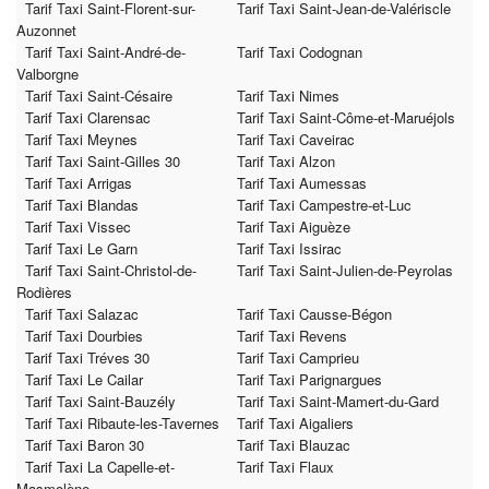
Tarif Taxi Saint-Florent-sur-
Tarif Taxi Saint-Jean-de-Valériscle
Auzonnet
Tarif Taxi Saint-André-de-
Tarif Taxi Codognan
Valborgne
Tarif Taxi Saint-Césaire
Tarif Taxi Nimes
Tarif Taxi Clarensac
Tarif Taxi Saint-Côme-et-Maruéjols
Tarif Taxi Meynes
Tarif Taxi Caveirac
Tarif Taxi Saint-Gilles 30
Tarif Taxi Alzon
Tarif Taxi Arrigas
Tarif Taxi Aumessas
Tarif Taxi Blandas
Tarif Taxi Campestre-et-Luc
Tarif Taxi Vissec
Tarif Taxi Aiguèze
Tarif Taxi Le Garn
Tarif Taxi Issirac
Tarif Taxi Saint-Christol-de-
Tarif Taxi Saint-Julien-de-Peyrolas
Rodières
Tarif Taxi Salazac
Tarif Taxi Causse-Bégon
Tarif Taxi Dourbies
Tarif Taxi Revens
Tarif Taxi Tréves 30
Tarif Taxi Camprieu
Tarif Taxi Le Cailar
Tarif Taxi Parignargues
Tarif Taxi Saint-Bauzély
Tarif Taxi Saint-Mamert-du-Gard
Tarif Taxi Ribaute-les-Tavernes
Tarif Taxi Aigaliers
Tarif Taxi Baron 30
Tarif Taxi Blauzac
Tarif Taxi La Capelle-et-
Tarif Taxi Flaux
Masmolène