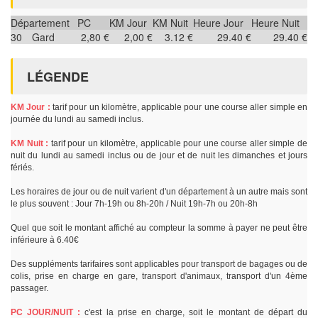
Département
PC
KM Jour
KM Nuit
Heure Jour
Heure Nuit
30
Gard
2,80 €
2,00 €
3.12 €
29.40 €
29.40 €
LÉGENDE
KM Jour :
tarif pour un kilomètre, applicable pour une course aller simple en
journée du lundi au samedi inclus.
KM Nuit :
tarif pour un kilomètre, applicable pour une course aller simple de
nuit du lundi au samedi inclus ou de jour et de nuit les dimanches et jours
fériés.
Les horaires de jour ou de nuit varient d'un département à un autre mais sont
le plus souvent : Jour 7h-19h ou 8h-20h / Nuit 19h-7h ou 20h-8h
Quel que soit le montant affiché au compteur la somme à payer ne peut être
inférieure à 6.40€
Des suppléments tarifaires sont applicables pour transport de bagages ou de
colis, prise en charge en gare, transport d'animaux, transport d'un 4ème
passager.
PC JOUR/NUIT :
c'est la prise en charge, soit le montant de départ du