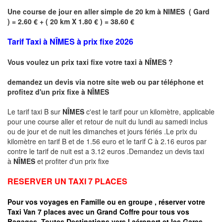
Une course de jour en aller simple de 20 km à
NIMES
(
Gard
) = 2.60 € + ( 20 km X 1.80 € ) = 38.60 €
Tarif Taxi à
NÎMES
à prix fixe 2026
Vous voulez un prix taxi fixe votre taxi à
NÎMES
?
demandez un devis via notre site web ou par téléphone et
profitez d'un prix fixe à
NÎMES
Le tarif taxi B sur
NÎMES
c'est le tarif pour un kilomètre, applicable
pour une course aller et retour de nuit du lundi au samedi inclus
ou de jour et de nuit les dimanches et jours fériés .Le prix du
kilomètre en tarif B et de 1.56 euro et le tarif C à 2.16 euros par
contre le tarif de nuit est a 3.12 euros .Demandez un devis taxi
à
NÎMES
et profiter d'un prix fixe
RESERVER UN TAXI 7 PLACES
Pour vos voyages en Famille ou en groupe ,
réserver votre
Taxi Van 7 places
avec un Grand Coffre pour tous vos
Bagages, Toutes Destinations vers l a
éroport et les Gares