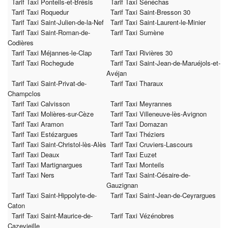
Tarif Taxi Ponteils-et-Brésis
Tarif Taxi Sénéchas
Tarif Taxi Roquedur
Tarif Taxi Saint-Bresson 30
Tarif Taxi Saint-Julien-de-la-Nef
Tarif Taxi Saint-Laurent-le-Minier
Tarif Taxi Saint-Roman-de-
Tarif Taxi Sumène
Codières
Tarif Taxi Méjannes-le-Clap
Tarif Taxi Rivières 30
Tarif Taxi Rochegude
Tarif Taxi Saint-Jean-de-Maruéjols-et-
Avéjan
Tarif Taxi Saint-Privat-de-
Tarif Taxi Tharaux
Champclos
Tarif Taxi Calvisson
Tarif Taxi Meyrannes
Tarif Taxi Molières-sur-Cèze
Tarif Taxi Villeneuve-lès-Avignon
Tarif Taxi Aramon
Tarif Taxi Domazan
Tarif Taxi Estézargues
Tarif Taxi Théziers
Tarif Taxi Saint-Christol-lès-Alès
Tarif Taxi Cruviers-Lascours
Tarif Taxi Deaux
Tarif Taxi Euzet
Tarif Taxi Martignargues
Tarif Taxi Monteils
Tarif Taxi Ners
Tarif Taxi Saint-Césaire-de-
Gauzignan
Tarif Taxi Saint-Hippolyte-de-
Tarif Taxi Saint-Jean-de-Ceyrargues
Caton
Tarif Taxi Saint-Maurice-de-
Tarif Taxi Vézénobres
Cazevieille