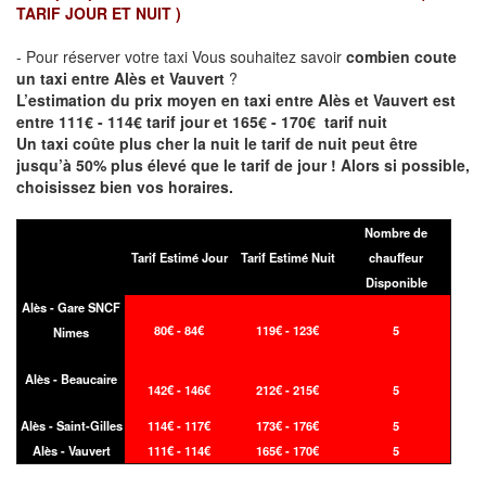
TARIF JOUR ET NUIT )
- Pour réserver votre taxi Vous souhaitez savoir
combien coute
un taxi entre Alès et Vauvert
?
L’estimation du prix moyen en taxi entre Alès et Vauvert est
entre 111€ - 114€ tarif jour et 165€ - 170€ tarif nuit
Un taxi coûte plus cher la nuit le tarif de nuit peut être
jusqu’à 50% plus élevé que le tarif de jour ! Alors si possible,
choisissez bien vos horaires.
Nombre de
Tarif Estimé Jour
Tarif Estimé Nuit
chauffeur
Disponible
Alès - Gare SNCF
80€ - 84€
119€ - 123€
5
Nimes
Alès - Beaucaire
142€ - 146€
212€ - 215€
5
Alès - Saint-Gilles
114€ - 117€
173€ - 176€
5
Alès - Vauvert
111€ - 114€
165€ - 170€
5