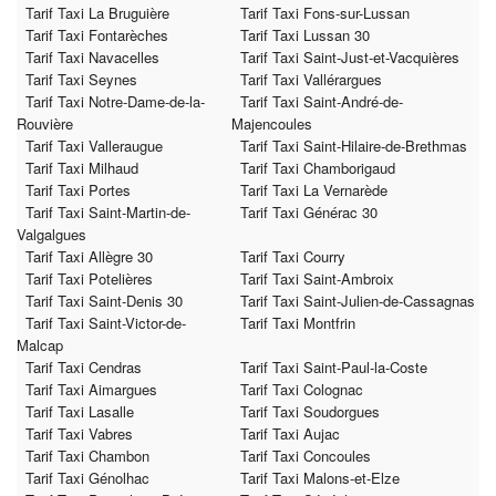
Tarif Taxi La Bruguière
Tarif Taxi Fons-sur-Lussan
Tarif Taxi Fontarèches
Tarif Taxi Lussan 30
Tarif Taxi Navacelles
Tarif Taxi Saint-Just-et-Vacquières
Tarif Taxi Seynes
Tarif Taxi Vallérargues
Tarif Taxi Notre-Dame-de-la-
Tarif Taxi Saint-André-de-
Rouvière
Majencoules
Tarif Taxi Valleraugue
Tarif Taxi Saint-Hilaire-de-Brethmas
Tarif Taxi Milhaud
Tarif Taxi Chamborigaud
Tarif Taxi Portes
Tarif Taxi La Vernarède
Tarif Taxi Saint-Martin-de-
Tarif Taxi Générac 30
Valgalgues
Tarif Taxi Allègre 30
Tarif Taxi Courry
Tarif Taxi Potelières
Tarif Taxi Saint-Ambroix
Tarif Taxi Saint-Denis 30
Tarif Taxi Saint-Julien-de-Cassagnas
Tarif Taxi Saint-Victor-de-
Tarif Taxi Montfrin
Malcap
Tarif Taxi Cendras
Tarif Taxi Saint-Paul-la-Coste
Tarif Taxi Aimargues
Tarif Taxi Colognac
Tarif Taxi Lasalle
Tarif Taxi Soudorgues
Tarif Taxi Vabres
Tarif Taxi Aujac
Tarif Taxi Chambon
Tarif Taxi Concoules
Tarif Taxi Génolhac
Tarif Taxi Malons-et-Elze