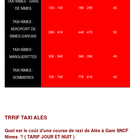
TAXI NÎMES - GARE
12€ - 15€
18€ - 20€
45
DE NÎMES
TAXI NÎMES -
AEROPORT DE
38€ - 41€
44€ - 47€
50
NÎMES GARONS
TAXI NÎMES -
30€ - 34€
36€ - 39€
49
MARGUERITTES
TAXI NÎMES -
72€ - 74€
77€ - 81€
45
SOMMIERES
TRRIF TAXI ALES
Quel est le coût d'une course de taxi de
Alès à Gare SNCF
Nimes ?
( TARIF JOUR ET NUIT )