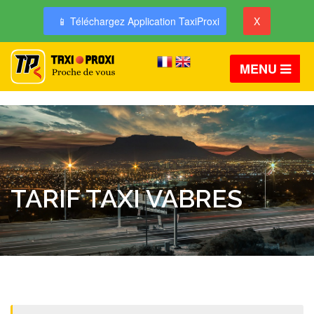
📱 Téléchargez Application TaxiProxi
X
MENU
TARIF TAXI VABRES