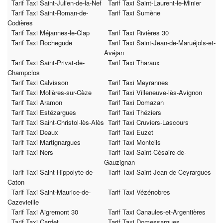
Tarif Taxi Saint-Julien-de-la-Nef
Tarif Taxi Saint-Laurent-le-Minier
Tarif Taxi Saint-Roman-de-
Tarif Taxi Sumène
Codières
Tarif Taxi Méjannes-le-Clap
Tarif Taxi Rivières 30
Tarif Taxi Rochegude
Tarif Taxi Saint-Jean-de-Maruéjols-et-
Avéjan
Tarif Taxi Saint-Privat-de-
Tarif Taxi Tharaux
Champclos
Tarif Taxi Calvisson
Tarif Taxi Meyrannes
Tarif Taxi Molières-sur-Cèze
Tarif Taxi Villeneuve-lès-Avignon
Tarif Taxi Aramon
Tarif Taxi Domazan
Tarif Taxi Estézargues
Tarif Taxi Théziers
Tarif Taxi Saint-Christol-lès-Alès
Tarif Taxi Cruviers-Lascours
Tarif Taxi Deaux
Tarif Taxi Euzet
Tarif Taxi Martignargues
Tarif Taxi Monteils
Tarif Taxi Ners
Tarif Taxi Saint-Césaire-de-
Gauzignan
Tarif Taxi Saint-Hippolyte-de-
Tarif Taxi Saint-Jean-de-Ceyrargues
Caton
Tarif Taxi Saint-Maurice-de-
Tarif Taxi Vézénobres
Cazevieille
Tarif Taxi Aigremont 30
Tarif Taxi Canaules-et-Argentières
Tarif Taxi Cardet
Tarif Taxi Domessargues