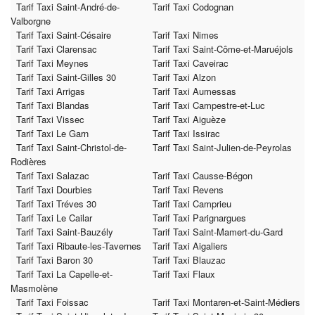
Tarif Taxi Saint-André-de-
Tarif Taxi Codognan
Valborgne
Tarif Taxi Saint-Césaire
Tarif Taxi Nimes
Tarif Taxi Clarensac
Tarif Taxi Saint-Côme-et-Maruéjols
Tarif Taxi Meynes
Tarif Taxi Caveirac
Tarif Taxi Saint-Gilles 30
Tarif Taxi Alzon
Tarif Taxi Arrigas
Tarif Taxi Aumessas
Tarif Taxi Blandas
Tarif Taxi Campestre-et-Luc
Tarif Taxi Vissec
Tarif Taxi Aiguèze
Tarif Taxi Le Garn
Tarif Taxi Issirac
Tarif Taxi Saint-Christol-de-
Tarif Taxi Saint-Julien-de-Peyrolas
Rodières
Tarif Taxi Salazac
Tarif Taxi Causse-Bégon
Tarif Taxi Dourbies
Tarif Taxi Revens
Tarif Taxi Tréves 30
Tarif Taxi Camprieu
Tarif Taxi Le Cailar
Tarif Taxi Parignargues
Tarif Taxi Saint-Bauzély
Tarif Taxi Saint-Mamert-du-Gard
Tarif Taxi Ribaute-les-Tavernes
Tarif Taxi Aigaliers
Tarif Taxi Baron 30
Tarif Taxi Blauzac
Tarif Taxi La Capelle-et-
Tarif Taxi Flaux
Masmolène
Tarif Taxi Foissac
Tarif Taxi Montaren-et-Saint-Médiers