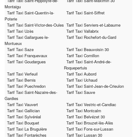
Tarif Taxi Saint-Hippolyte-de-
Tarif Taxi Saint-Maximin 30
Montaigu
Tarif Taxi Saint-Quentin-la-
Tarif Taxi Saint-Siffret
Poterie
Tarif Taxi Saint-Victor-des-Oules
Tarif Taxi Serviers-et-Labaume
Tarif Taxi Uzès
Tarif Taxi Vallabrix
Tarif Taxi Gallargues-le-
Tarif Taxi Rochefort-du-Gard
Montueux
Tarif Taxi Saze
Tarif Taxi Beauvoisin 30
Tarif Taxi Franquevaux
Tarif Taxi Cornillon
Tarif Taxi Goudargues
Tarif Taxi Saint-André-de-
Roquepertuis
Tarif Taxi Verfeuil
Tarif Taxi Aubord
Tarif Taxi Bernis
Tarif Taxi Uchaud
Tarif Taxi Puechredon
Tarif Taxi Saint-Jean-de-Crieulon
Tarif Taxi Saint-Nazaire-des-
Tarif Taxi Sauve
Gardies
Tarif Taxi Vauvert
Tarif Taxi Vestric-et-Candiac
Tarif Taxi Gallician
Tarif Taxi Montcalm
Tarif Taxi Sylvéréal
Tarif Taxi Belvézet 30
Tarif Taxi Bouquet
Tarif Taxi Brouzet-lès-Alès
Tarif Taxi La Bruguière
Tarif Taxi Fons-sur-Lussan
Tarif Taxi Fontarèches
Tarif Taxi Lussan 30