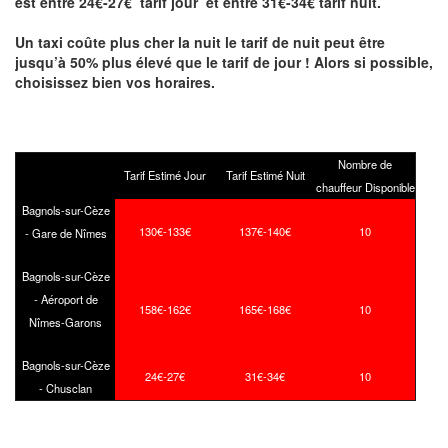
est entre 24€-27€ tarif jour et entre 31€-34€ tarif nuit.
Un taxi coûte plus cher la nuit le tarif de nuit peut être
jusqu’à 50% plus élevé que le tarif de jour ! Alors si possible,
choisissez bien vos horaires.
Nombre de
Tarif Estimé Jour
Tarif Estimé Nuit
chauffeur Disponible
Bagnols-sur-Cèze
130€-133€
137€-140€
10
- Gare de Nîmes
Bagnols-sur-Cèze
- Aéroport de
158€-162€
165€-168€
10
Nîmes-Garons
Bagnols-sur-Cèze
24€-27€
31€-34€
10
- Chusclan