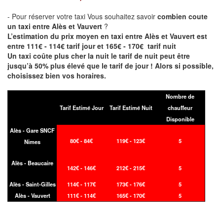
- Pour réserver votre taxi Vous souhaitez savoir
combien coute
un taxi entre Alès et Vauvert
?
L’estimation du prix moyen en taxi entre Alès et Vauvert est
entre 111€ - 114€ tarif jour et 165€ - 170€ tarif nuit
Un taxi coûte plus cher la nuit le tarif de nuit peut être
jusqu’à 50% plus élevé que le tarif de jour ! Alors si possible,
choisissez bien vos horaires.
Nombre de
Tarif Estimé Jour
Tarif Estimé Nuit
chauffeur
Disponible
Alès - Gare SNCF
80€ - 84€
119€ - 123€
5
Nimes
Alès - Beaucaire
142€ - 146€
212€ - 215€
5
Alès - Saint-Gilles
114€ - 117€
173€ - 176€
5
Alès - Vauvert
111€ - 114€
165€ - 170€
5