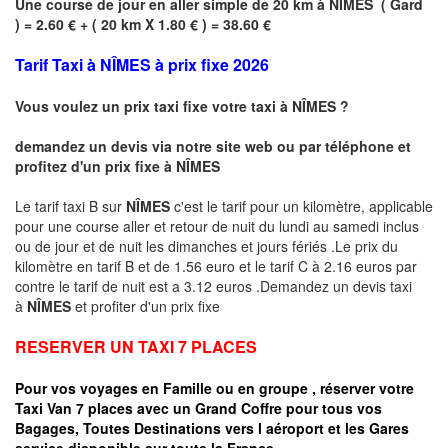
Une course de jour en aller simple de 20 km à
NIMES
(
Gard
) = 2.60 € + ( 20 km X 1.80 € ) = 38.60 €
Tarif Taxi à
NÎMES
à prix fixe 2026
Vous voulez un prix taxi fixe votre taxi à
NÎMES
?
demandez un devis via notre site web ou par téléphone et
profitez d'un prix fixe à
NÎMES
Le tarif taxi B sur
NÎMES
c'est le tarif pour un kilomètre, applicable
pour une course aller et retour de nuit du lundi au samedi inclus
ou de jour et de nuit les dimanches et jours fériés .Le prix du
kilomètre en tarif B et de 1.56 euro et le tarif C à 2.16 euros par
contre le tarif de nuit est a 3.12 euros .Demandez un devis taxi
à
NÎMES
et profiter d'un prix fixe
RESERVER UN TAXI 7 PLACES
Pour vos voyages en Famille ou en groupe ,
réserver votre
Taxi Van 7 places
avec un Grand Coffre pour tous vos
Bagages, Toutes Destinations vers l a
éroport et les Gares