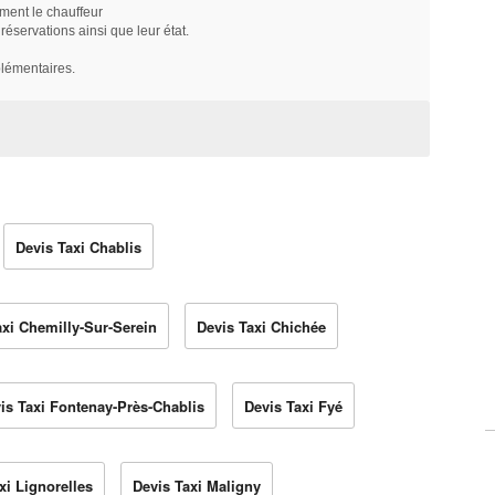
ment le chauffeur
servations ainsi que leur état.
plémentaires.
Devis Taxi Chablis
axi Chemilly-Sur-Serein
Devis Taxi Chichée
is Taxi Fontenay-Près-Chablis
Devis Taxi Fyé
xi Lignorelles
Devis Taxi Maligny