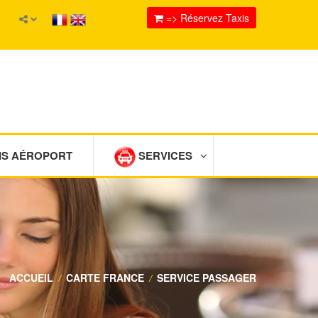
=> Réservez Taxis
IS AÉROPORT
SERVICES
ACCUEIL
/
CARTE FRANCE
/
SERVICE PASSAGER