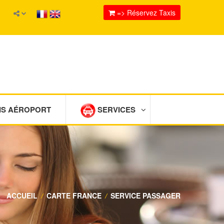
=> Réservez Taxis
IS AÉROPORT
SERVICES
ACCUEIL
/
CARTE FRANCE
/
SERVICE PASSAGER