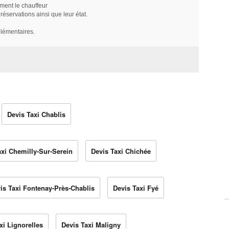
ment le chauffeur
servations ainsi que leur état.
plémentaires.
Devis Taxi Chablis
axi Chemilly-Sur-Serein
Devis Taxi Chichée
is Taxi Fontenay-Près-Chablis
Devis Taxi Fyé
xi Lignorelles
Devis Taxi Maligny