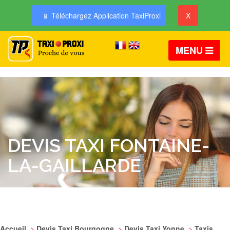
📱 Téléchargez Application TaxiProxi
X
MENU
DEVIS TAXI FONTAINE-
LA-GAILLARDE
Accueil
>
Devis Taxi Bourgogne
>
Devis Taxi Yonne
>
Taxis