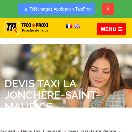
📱 Téléchargez Application TaxiProxi
X
MENU
DEVIS TAXI LA
JONCHÈRE-SAINT-
MAURICE
Accueil
>
Devis Taxi Limousin
>
Devis Taxi Haute Vienne
>