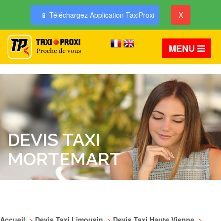
📱 Téléchargez Application TaxiProxi
X
MENU
DEVIS TAXI
MORTEMART
Accueil
>
Devis Taxi Limousin
>
Devis Taxi Haute Vienne
>