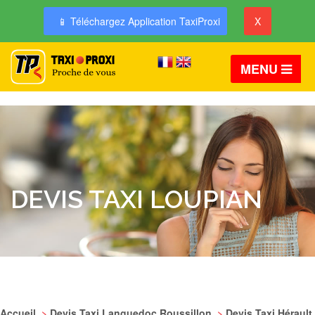
📱 Téléchargez Application TaxiProxi
X
MENU
DEVIS TAXI LOUPIAN
Accueil
>
Devis Taxi Languedoc Roussillon
>
Devis Taxi Hérault