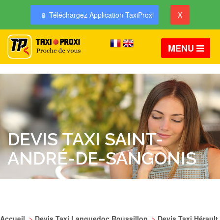
📱 Téléchargez Application TaxiProxi
X
MENU
DEVIS TAXI SAINT-
ANDRÉ-DE-SANGONIS
Accueil
>
Devis Taxi Languedoc Roussillon
>
Devis Taxi Hérault