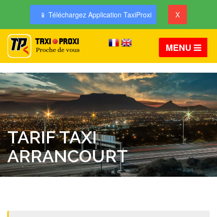
📱 Téléchargez Application TaxiProxi
X
MENU
TARIF TAXI
ARRANCOURT