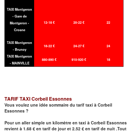
TAXI Montgeron
- Gare de
12-18 €
20-22 €
22
Montgeron -
Crosne
TAXI Montgeron
18-22 €
24-27 €
24
- Brunoy
TAXI Montgeron
880-890 €
910-920 €
18
- MAINVILLE
TARIF TAXI Corbeil Essonnes
Vous voulez une idée sommaire du tarif taxi à Corbeil
Essonnes ?
Pour un aller simple un kilomètre en taxi à
Corbeil Essonnes
revient à
1.68
€ en tarif de jour et
2.52
€ en tarif de nuit .Tout