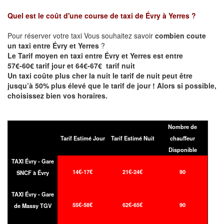
Quel est le coût d'une course de taxi de
Évry à Yerres
?
Pour réserver votre taxi Vous souhaitez savoir
combien coute
un taxi entre Évry et Yerres
?
Le Tarif moyen en taxi entre Évry et Yerres est entre
57€-60€ tarif jour et 64€-67€ tarif nuit
Un taxi coûte plus cher la nuit le tarif de nuit peut être
jusqu’à 50% plus élevé que le tarif de jour ! Alors si possible,
choisissez bien vos horaires.
Nombre de
Tarif Estimé Jour
Tarif Estimé Nuit
chauffeur
Disponible
TAXI Évry - Gare
14€-17€
21€-24€
90
SNCF à Évry
TAXI Évry - Gare
55€-58€
62€-65€
90
de Massy TGV