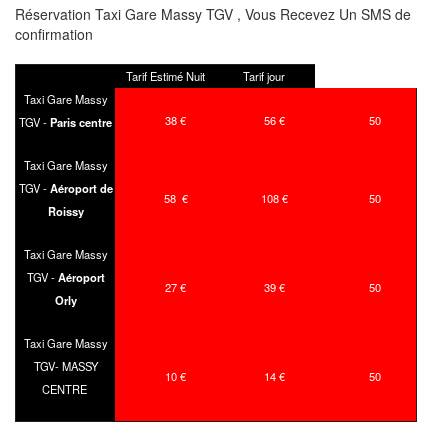
Réservation Taxi Gare Massy TGV , Vous Recevez Un SMS de
confirmation
Tarif Estimé Nuit
Tarif jour
Taxi Gare Massy
38 €
56 €
50
TGV -
Paris centre
Taxi Gare Massy
TGV -
Aéroport de
58 €
108 €
50
Roissy
Taxi Gare Massy
TGV -
Aéroport
27 €
39 €
50
Orly
Taxi Gare Massy
TGV- MASSY
10 €
14 €
50
CENTRE