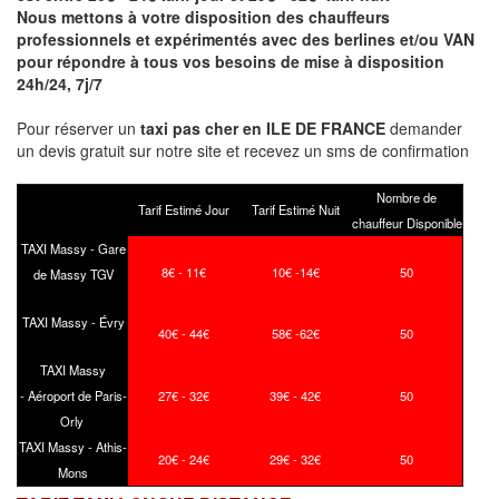
Nous mettons à votre disposition des chauffeurs
professionnels et expérimentés avec des berlines et/ou VAN
pour répondre à tous vos besoins de mise à disposition
24h/24, 7j/7
Pour réserver un
taxi pas cher en ILE DE FRANCE
demander
un devis gratuit sur notre site et recevez un sms de confirmation
Nombre de
Tarif Estimé Jour
Tarif Estimé Nuit
chauffeur Disponible
TAXI Massy - Gare
8€ - 11€
10€ -14€
50
de Massy TGV
TAXI Massy - Évry
40€ - 44€
58€ -62€
50
TAXI Massy
- Aéroport de Paris-
27€ - 32€
39€ - 42€
50
Orly
TAXI Massy - Athis-
20€ - 24€
29€ - 32€
50
Mons